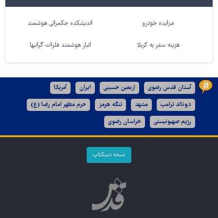
مزایده خودرو
اندیشکده حکمرانی هوشمند
هزینه سفر به کربلا
انبار هوشمند فلزات گرانبها
آستان قدس رضوی
اربعین حسینی
ایران
آمریکا
دونالد ترامپ
مشهد
تنگه هرمز
حرم مطهر امام رضا (ع)
رژیم صهیونیستی
خراسان رضوی
نسخه دسکتاپ