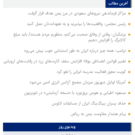
آخرین مطالب
مراکز فرماندهی نیروهای سعودی در مرز یمن هدف قرار گرفت
رئیس مجلس: واقعیت‌ها را بپذیرید و به تعهدات‌تان عمل کنید
پزشکیان: وقتی از وفاق صحبت می‌کنم، منظورم مردم هستند/ باید مبلغ
کالابرگ را افزایش دهیم
ترامپ: همه چیز درباره ایران به طور استثنایی خوب پیش می‌رود
تغییر قوانین انضباطی یوفا؛ افزایش سقف کارت‌های زرد در رقابت‌های اروپایی
کویت مجوز فعالیت مدرسه ایرانی را لغو کرد
آمریکا اوایل شهریور میزبان مجمع آژانس انرژی اتمی می‌شود
مسعود اطیابی و هومن برق‌نورد با «نسخه آزمایشی» در تلویزیون
حذف پسران پینگ‌پنگ ایران از مسابقات لائوس
پیام هشدار مقاومت یمن به ریاض
ویدیوی روز