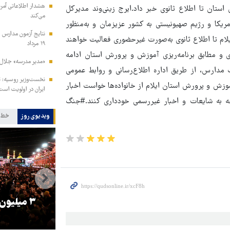
هشدار اطلاعاتی آمری
ان تا اطلاع ثانوی خبر داد.ایرج زینی‌وند مدیرکل
می‌کند
یکا و رژیم صهیونیستی به کشور عزیزمان و به‌منظور
نتایج آزمون مدارس س
لام تا اطلاع ثانوی به‌صورت غیرحضوری فعالیت خواهند
۱۹ مرداد
ی و مطابق برنامه‌ریزی آموزش و پرورش استان ادامه
«مدیر مدرسه» جلال 
 مدارس، از طریق اداره اطلاع‌رسانی و روابط عمومی
نخست‌وزیر روسیه:‌ ت
زش و پرورش استان ایلام از خانواده‌ها خواست اخبار
ایران در اولویت است
وجه به شایعات و اخبار غیررسمی خودداری کنند.#جنگ
ویدیوی روز
خط 
را
ترامپ نماد فساد، اقتدارگرایی و
۳ میلیون
جنگ‌طلبی است!