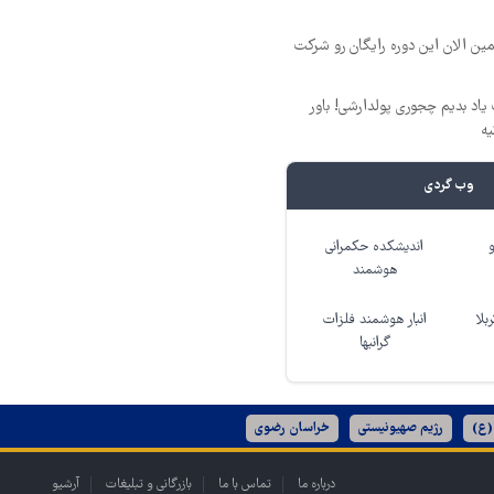
مین الان این دوره رایگان رو شرکت
یاد بدیم چجوری پولدارشی! باور
یه
وب گردی
اندیشکده حکمرانی
هوشمند
بلا
انبار هوشمند فلزات
گرانبها
(ع)
رژیم صهیونیستی
خراسان رضوی
درباره ما
تماس با ما
بازرگانی و تبلیغات
آرشیو