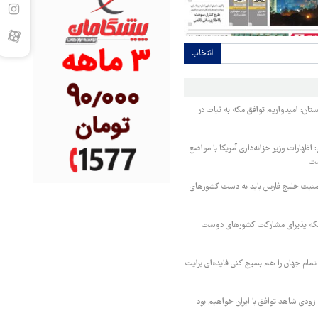
انتخاب
ستان: امیدواریم توافق مکه به ثبات در
اظهارات وزیر خزانه‌داری آمریکا با مواضع
ست
منیت خلیج فارس باید به دست کشورهای
 مکه پذیرای مشارکت کشورهای دوست
تمام جهان را هم بسیج کنی فایده‌ای برایت
ودی شاهد توافق با ایران خواهیم بود