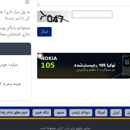
😉
به پول نیاز داری؟ ه
کن تا دیر نشده!
میخوایم رایگان بهت 
ارسال
نداری امتحانش مجان
مزایده خودرو
هزینه سفر به کر
ی
ایران
آمریکا
دونالد ترامپ
مشهد
تنگه هرمز
حرم مطهر امام رضا 
تمامی حقوق برای
قدس آنلاین
محفوظ است.