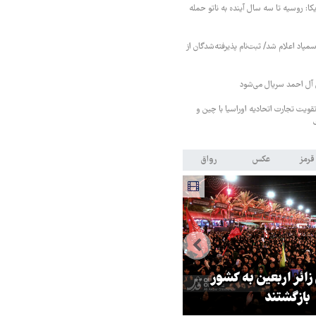
کا: روسیه تا سه سال آینده به ناتو حمله
مپاد اعلام شد/ ثبت‌نام پذیرفته‌شدگان از
آل احمد سریال می‌شود
قویت تجارت اتحادیه اوراسیا با چین و
قرمز
عکس
رواق
 زائر اربعین به کشور
هماهنگی محور مقاومت، آمریکا ر
بازگشتند
در منطقه درمانده کرد