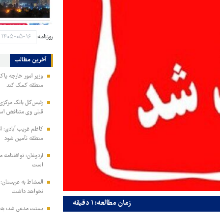
روزنامه:
آخرین مطالب
وزیر امور خارجه پاک
منطقه کمک کند
رئیس‌کل بانک مرکزی: 
قبلی وی متناقض ا
کاظم غریب آبادی: ا
منطقه تأمین شود
اردوغان: توافقنامه
است
المشاط به عربستان: 
نخواهد داشت
زمان مطالعه: ۱ دقیقه
بسنت مدعی شد: به ز