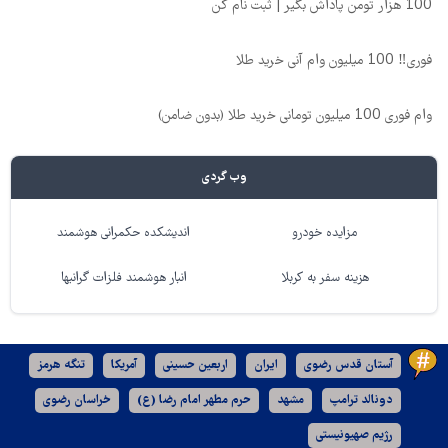
100 هزار تومن پاداش بگیر | ثبت نام کن
فوری‼️ 100 میلیون وام آنی خرید طلا
وام فوری 100 میلیون تومانی خرید طلا (بدون ضامن)
وب گردی
مزایده خودرو
اندیشکده حکمرانی هوشمند
هزینه سفر به کربلا
انبار هوشمند فلزات گرانبها
آستان قدس رضوی
ایران
اربعین حسینی
آمریکا
تنگه هرمز
دونالد ترامپ
مشهد
حرم مطهر امام رضا (ع)
خراسان رضوی
رژیم صهیونیستی