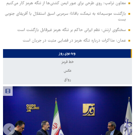
معاون ترامپ: روی طرحی برای عبور ایمن کشتی‌ها از تنگه هرمز کار می‌کنیم
بازگشت موسیمانه به نیمکت بافانا؛ سرمربی اسبق استقلال با آفریقای جنوبی
بست
سخنگوی ارتش: نظم ایرانی حاکم بر تنگه هرمز غیرقابل بازگشت است
عمان: مذاکرات درباره تنگه هرمز در فضایی مثبت در جریان است
ویدیوی روز
خط قرمز
عکس
رواق