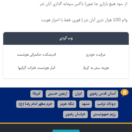
از سود هیچ بازاری جا نمون! باکس سرمایه گذاری آبان تتر
وام 100 هزار تتری آبان تتر | فوری، فقط با احراز هویت
وب گردی
مزایده خودرو
اندیشکده حکمرانی هوشمند
هزینه سفر به کربلا
انبار هوشمند فلزات گرانبها
آستان قدس رضوی
ایران
اربعین حسینی
آمریکا
دونالد ترامپ
مشهد
تنگه هرمز
حرم مطهر امام رضا (ع)
رژیم صهیونیستی
خراسان رضوی