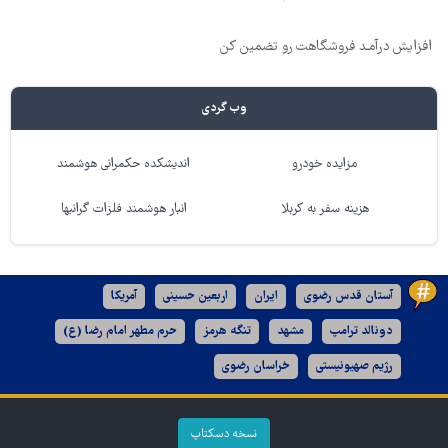
افزایش درآمـد فروشگاهت رو تضمین کن
وب گردی
مزایده خودرو
اندیشکده حکمرانی هوشمند
هزینه سفر به کربلا
انبار هوشمند فلزات گرانبها
آستان قدس رضوی
ایران
اربعین حسینی
آمریکا
دونالد ترامپ
مشهد
تنگه هرمز
حرم مطهر امام رضا (ع)
رژیم صهیونیستی
خراسان رضوی
نسخه دسکتاپ