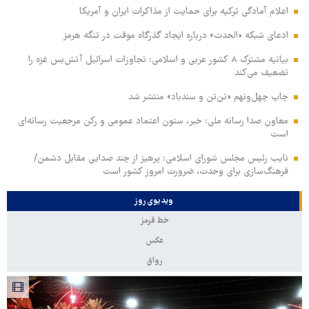
اعلام آمادگی ترکیه برای حمایت از مذاکرات ایران و آمریکا
ادعای شبکه «الحدث» درباره ایجاد گذرگاه موقت در تنگه هرمز
بیانیه مشترک ۸ کشور عربی و اسلامی: تجاوزات اسرائیل آتش‌بس غزه را
تضعیف می‌کند
چاپ چهل‌ونهم «تن‌تن و سندباد» منتشر شد
معاون صدا رسانه ملی: خبر، ستون اعتماد عمومی و رکن مرجعیت رسانه‌ای
است
نایب رئیس مجلس شورای اسلامی: پرهیز از چند صدایی مقابل دشمن/
فرهنگ‌سازی برای وحدت، ضرورت امروز کشور است
ویدیوی روز
خط قرمز
عکس
رواق