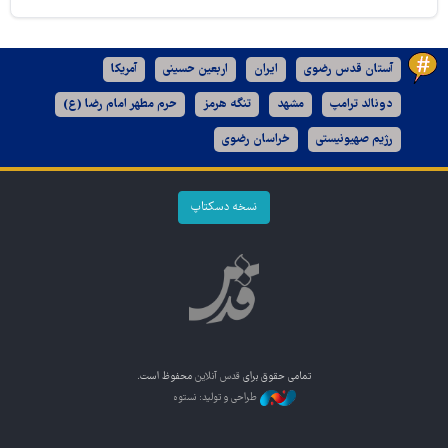
آستان قدس رضوی
ایران
اربعین حسینی
آمریکا
دونالد ترامپ
مشهد
تنگه هرمز
حرم مطهر امام رضا (ع)
رژیم صهیونیستی
خراسان رضوی
نسخه دسکتاپ
تمامی حقوق برای
قدس آنلاین
محفوظ است.
طراحی و تولید: نستوه