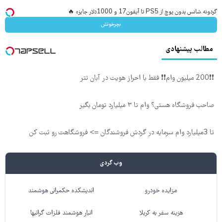
گردونه شانس بدون پوچ از PS5 تا آیفون17 و 1000دلار جایزه 🔥
بچرخونش
مطالب پیشنهادی
❗❗200 میلیون وام❗❗ فقط با احراز هویت در آبان تتر
صاحب فروشگاه هستی؟ وام تا ۳ میلیارد تومان بگیر
تا 3میلیارد وام سرمایه در گردش فروشندگان => فروشگاهت رو ثبت کن
وب گردی
مزایده خودرو
اندیشکده حکمرانی هوشمند
هزینه سفر به کربلا
انبار هوشمند فلزات گرانبها