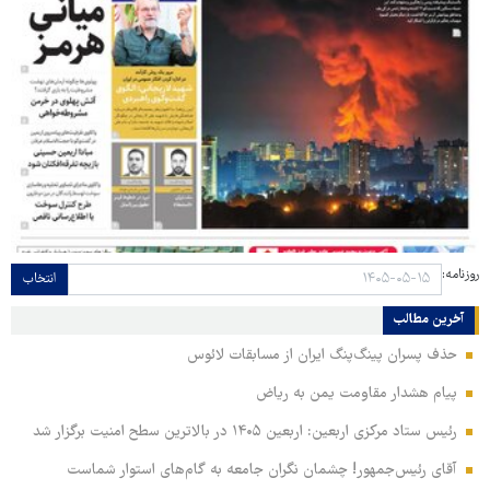
روزنامه:
انتخاب
آخرین مطالب
حذف پسران پینگ‌پنگ ایران از مسابقات لائوس
پیام هشدار مقاومت یمن به ریاض
رئیس ستاد مرکزی اربعین: اربعین ۱۴۰۵ در بالاترین سطح امنیت برگزار شد
آقای رئیس‌جمهور! چشمان نگران جامعه به گام‌های استوار شماست