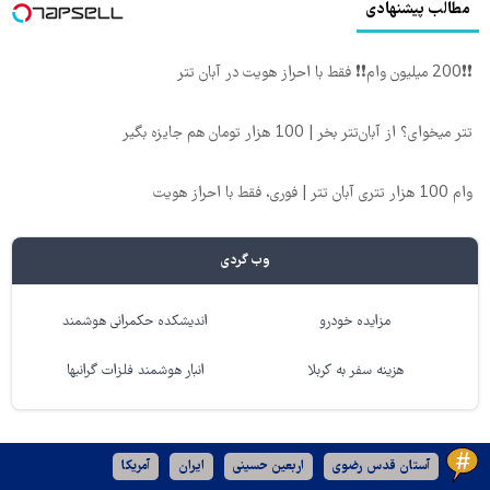
مطالب پیشنهادی
❗❗200 میلیون وام❗❗ فقط با احراز هویت در آبان تتر
تتر میخوای؟ از آبان‌تتر بخر | 100 هزار تومان هم جایزه بگیر
وام 100 هزار تتری آبان تتر | فوری، فقط با احراز هویت
وب گردی
مزایده خودرو
اندیشکده حکمرانی هوشمند
هزینه سفر به کربلا
انبار هوشمند فلزات گرانبها
آستان قدس رضوی
اربعین حسینی
ایران
آمریکا