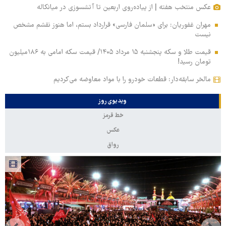
عکس منتخب هفته | از پیاده‌روی اربعین تا آتشسوزی در میانکاله
مهران غفوریان: برای «سلمان فارسی» قرارداد بستم، اما هنوز نقشم مشخص
نیست
قیمت طلا و سکه پنجشنبه ۱۵ مرداد ۱۴۰۵/ قیمت سکه امامی به ۱۸۶میلیون
تومان رسید!
مالخر سابقه‌دار: قطعات خودرو را با مواد معاوضه می‌کردیم
ویدیوی روز
خط قرمز
عکس
رواق