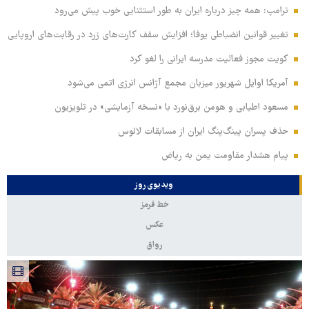
ترامپ: همه چیز درباره ایران به طور استثنایی خوب پیش می‌رود
تغییر قوانین انضباطی یوفا؛ افزایش سقف کارت‌های زرد در رقابت‌های اروپایی
کویت مجوز فعالیت مدرسه ایرانی را لغو کرد
آمریکا اوایل شهریور میزبان مجمع آژانس انرژی اتمی می‌شود
مسعود اطیابی و هومن برق‌نورد با «نسخه آزمایشی» در تلویزیون
حذف پسران پینگ‌پنگ ایران از مسابقات لائوس
پیام هشدار مقاومت یمن به ریاض
ویدیوی روز
خط قرمز
عکس
رواق