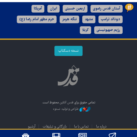
آستان قدس رضوی
اربعین حسینی
ایران
آمریکا
دونالد ترامپ
مشهد
تنگه هرمز
حرم مطهر امام رضا (ع)
رژیم صهیونیستی
کربلا
نسخه دسکتاپ
تمامی حقوق برای
قدس آنلاین
محفوظ است.
طراحی و تولید: نستوه
درباره ما
تماس با ما
بازرگانی و تبلیغات
آرشیو