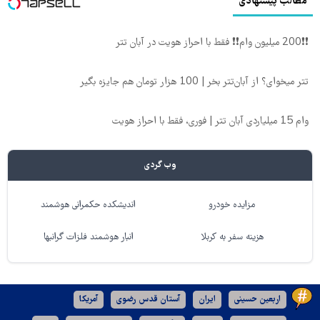
مطالب پیشنهادی
❗❗200 میلیون وام❗❗ فقط با احراز هویت در آبان تتر
تتر میخوای؟ از آبان‌تتر بخر | 100 هزار تومان هم جایزه بگیر
وام 15 میلیاردی آبان تتر | فوری، فقط با احراز هویت
وب گردی
مزایده خودرو
اندیشکده حکمرانی هوشمند
هزینه سفر به کربلا
انبار هوشمند فلزات گرانبها
اربعین حسینی
ایران
آستان قدس رضوی
آمریکا