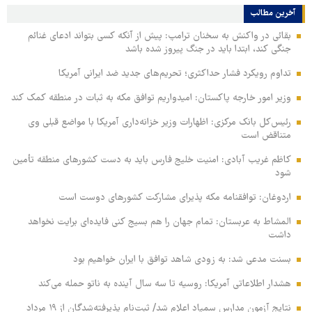
آخرین مطالب
بقائی در واکنش به سخنان ترامپ: پیش از آنکه کسی بتواند ادعای غنائم
جنگی کند، ابتدا باید در جنگ پیروز شده باشد
تداوم رویکرد فشار حداکثری؛ تحریم‌های جدید ضد ایرانی آمریکا
وزیر امور خارجه پاکستان: امیدواریم توافق مکه به ثبات در منطقه کمک کند
رئیس‌کل بانک مرکزی: اظهارات وزیر خزانه‌داری آمریکا با مواضع قبلی وی
متناقض است
کاظم غریب آبادی: امنیت خلیج فارس باید به دست کشورهای منطقه تأمین
شود
اردوغان: توافقنامه مکه پذیرای مشارکت کشورهای دوست است
المشاط به عربستان: تمام جهان را هم بسیج کنی فایده‌ای برایت نخواهد
داشت
بسنت مدعی شد: به زودی شاهد توافق با ایران خواهیم بود
هشدار اطلاعاتی آمریکا: روسیه تا سه سال آینده به ناتو حمله می‌کند
نتایج آزمون مدارس سمپاد اعلام شد/ ثبت‌نام پذیرفته‌شدگان از ۱۹ مرداد