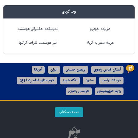
وب گردی
مزایده خودرو
اندیشکده حکمرانی هوشمند
هزینه سفر به کربلا
انبار هوشمند فلزات گرانبها
آستان قدس رضوی
اربعین حسینی
ایران
آمریکا
دونالد ترامپ
مشهد
تنگه هرمز
حرم مطهر امام رضا (ع)
رژیم صهیونیستی
خراسان رضوی
نسخه دسکتاپ