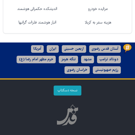
مزایده خودرو
اندیشکده حکمرانی هوشمند
هزینه سفر به کربلا
انبار هوشمند فلزات گرانبها
آستان قدس رضوی
اربعین حسینی
ایران
آمریکا
دونالد ترامپ
مشهد
تنگه هرمز
حرم مطهر امام رضا (ع)
رژیم صهیونیستی
خراسان رضوی
نسخه دسکتاپ