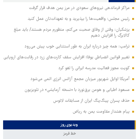
مراکز فرماندهی نیروهای سعودی در مرز یمن هدف قرار گرفت
رئیس مجلس: واقعیت‌ها را بپذیرید و به تعهدات‌تان عمل کنید
پزشکیان: وقتی از وفاق صحبت می‌کنم، منظورم مردم هستند/ باید مبلغ
کالابرگ را افزایش دهیم
ترامپ: همه چیز درباره ایران به طور استثنایی خوب پیش می‌رود
تغییر قوانین انضباطی یوفا؛ افزایش سقف کارت‌های زرد در رقابت‌های اروپایی
کویت مجوز فعالیت مدرسه ایرانی را لغو کرد
آمریکا اوایل شهریور میزبان مجمع آژانس انرژی اتمی می‌شود
مسعود اطیابی و هومن برق‌نورد با «نسخه آزمایشی» در تلویزیون
حذف پسران پینگ‌پنگ ایران از مسابقات لائوس
پیام هشدار مقاومت یمن به ریاض
ویدیوی روز
خط قرمز