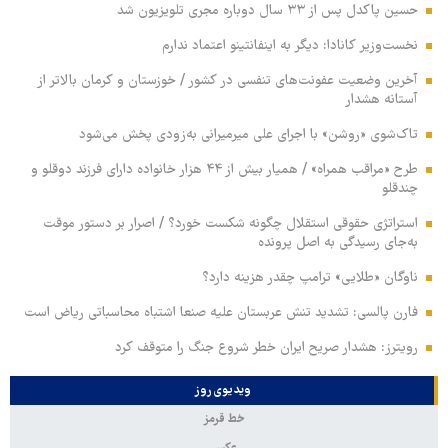
حسین پاکدل پس از ۳۳ سال دوباره مجری تلویزیون شد
نخست‌وزیر کانادا: دیگر به اینفانتینو اعتماد ندارم
آخرین وضعیت عفونت‌های تنفسی در کشور / خوزستان و کرمان بالاتر از
آستانه هشدار
تاک‌شوی «روشن» با اجرای علی میرمیرانی به‌زودی پخش می‌شود
طرح «مراقب همراه» / همیار بیش از ۴۴ هزار خانواده دارای فرزند دوقلو و
چندقلو
استراتژی حقوقی استقلال چگونه شکست خورد؟ / اصرار بر دستور موقت
به‌جای رسیدگی به اصل پرونده
ناوگان «طلایی» ترامپ چقدر هزینه دارد؟
فارن پالسی: تشدید تنش عربستان علیه صنعا اشتباه محاسباتی ریاض است
رویترز: هشدار صریح ایران خطر شروع جنگ را متوقف کرد
ویدیوی روز
خط قرمز