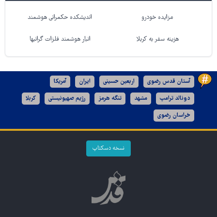
مزایده خودرو
اندیشکده حکمرانی هوشمند
هزینه سفر به کربلا
انبار هوشمند فلزات گرانبها
آستان قدس رضوی
اربعین حسینی
ایران
آمریکا
دونالد ترامپ
مشهد
تنگه هرمز
رژیم صهیونیستی
کربلا
خراسان رضوی
نسخه دسکتاپ