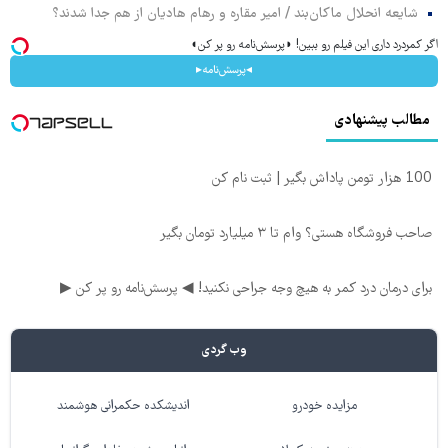
شایعه انحلال ماکان‌بند / امیر مقاره و رهام هادیان از هم جدا شدند؟
اگر کمردرد داری این فیلم رو ببین! ◗پرسش‌نامه رو پر کن◖
◂پرسش‌نامه▸
مطالب پیشنهادی
100 هزار تومن پاداش بگیر | ثبت نام کن
صاحب فروشگاه هستی؟ وام تا ۳ میلیارد تومان بگیر
برای درمان درد کمر به هیچ وجه جراحی نکنید! ◀ پرسش‌نامه رو پر کن ▶
وب گردی
مزایده خودرو
اندیشکده حکمرانی هوشمند