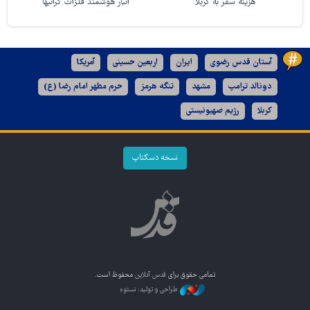
هزینه سفر به کربلا
انبار هوشمند فلزات گرانبها
آستان قدس رضوی
ایران
اربعین حسینی
آمریکا
دونالد ترامپ
مشهد
تنگه هرمز
حرم مطهر امام رضا (ع)
کربلا
رژیم صهیونیستی
نسخه دسکتاپ
تمامی حقوق برای
قدس آنلاین
محفوظ است.
طراحی و تولید: نستوه