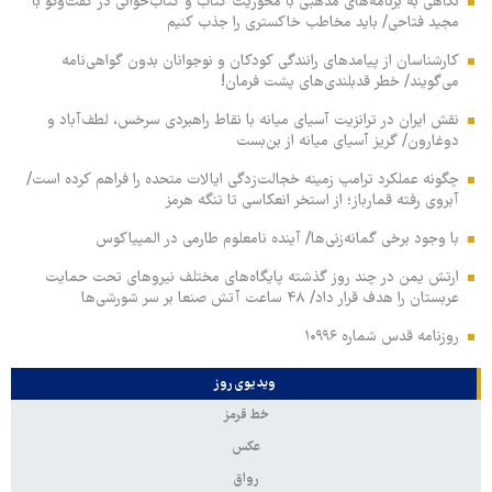
نگاهی به برنامه‌های مذهبی با محوریت کتاب و کتاب‌خوانی در گفت‌وگو با
مجید فتاحی/ باید مخاطب خاکستری را جذب کنیم
کارشناسان از پیامدهای رانندگی کودکان و نوجوانان بدون گواهی‌نامه
می‌گویند/ خطر قدبلندی‌های پشت فرمان!
نقش ایران در ترانزیت آسیای میانه با نقاط راهبردی سرخس، لطف‌آباد و
دوغارون/ گریز آسیای میانه از بن‌بست
چگونه عملکرد ترامپ زمینه خجالت‌زدگی ایالات متحده را فراهم کرده است/
آبروی رفته قمارباز؛ از استخر انعکاسی تا تنگه هرمز
با وجود برخی گمانه‌زنی‌ها/ آینده نامعلوم طارمی در المپیاکوس
ارتش یمن در چند روز گذشته پایگاه‌های مختلف نیروهای تحت حمایت
عربستان را هدف قرار داد/ ۴۸ ساعت آتش صنعا بر سر شورشی‌ها
روزنامه قدس شماره ۱۰۹۹۶
ویدیوی روز
خط قرمز
عکس
رواق