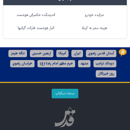
مزایده خودرو
اندیشکده حکمرانی هوشمند
هزینه سفر به کربلا
انبار هوشمند فلزات گرانبها
آستان قدس رضوی
ایران
آمریکا
اربعین حسینی
تنگه هرمز
دونالد ترامپ
مشهد
حرم مطهر امام رضا (ع)
خراسان رضوی
روز خبرنگار
نسخه دسکتاپ