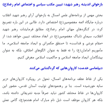
بازخوانی اندیشه رهبر شهید؛ تبیین مکتب سیاسی و اجتماعی امام رضا(ع)
بخش مهمی از برنامه‌های علمی امسال به بازخوانی آرای رهبر شهید انقلاب
درباره جایگاه ائمه معصومین(ع) اختصاص دارد. طالبی در این باره تصریح
کرد: در کنگره‌های جهانی امام رضا(ع)، مطابق فرمایشات رهبر شهید
انقلاب، سیمای تابناک معصومین(ع) در ابعاد مختلف تبیین خواهد شد؛ از
«مقام عرشی و قداست» تا «منطق حکمرانی و ایجاد جامعه اسلامی». ما
مأموریم امامان(ع) را نه فقط به عنوان الگوهای اخلاقی، بلکه به عنوان
پیشگامان ایجاد جامعه اسلامی و حاکمیت اسلامی معرفی کنیم.
دیپلماسی خدمت؛ کاروان‌هایی که گره‌گشایی می‌کنند
یکی از نقاط عطف برنامه‌های امسال، تحول در رویکرد کاروان‌های «زیر
سایه خورشید» است. بنا بر رهنمودهای تولیت آستان قدس، حضور این
کاروان‌ها در نقاط مختلف کشور نباید صرفاً جنبه تشریفاتی داشته باشد،
بلکه هر کاروان موظف است ذیل نام مبارک امام هشتم(ع)، گامی عملی