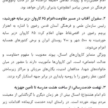
امام خمینی(ره) و رویداد تعاملی «طلیعه کرامت» نیز در قالب پاتوق‌های
فرهنگی در صحن پیامبر اعظم(ص) پذیرای زائران خواهد بود.
۲. سفیران آفتاب در مسیر مقاومت؛اعزام ۶۵ کاروان «زیر سایه خورشید»
رئیس سازمان علمی و فرهنگی آستان قدس رضوی با اشاره به اهتزاز
پرچم رضوی در اقصی‌نقاط جهان اعلام کرد: ۶۵ کاروان «زیر سایه
خورشید» به ۵۰۰ شهر و ۷۰۰ روستای ایران و برخی کشورهای همسایه
اعزام می‌شوند.
ویژگی متمایز کاروان‌های امسال، پیوند معنویت با مفهوم «مقاومت و
عدالت اجتماعی» است. این کاروان‌ها مأموریت دارند با حضور در میان
خانواده‌های شهدا، مدافعان امنیت، یگان‌های مرزبانی و مراکز زیرساختی
کشور، عطر رضوی را با روحیه پایداری در برابر جبهه استکبار گره بزنند.
۳. نهضت خدمت‌رسانی؛ از ساخت هشت مدرسه تا تأمین جهیزیه
نام امام هشتم(ع) امسال بیش از هر زمان دیگری با گره‌گشایی از معیشت
مردم پیوند خورده است. در راستای ایده «خدمت کریمانه» اقدامات زیر