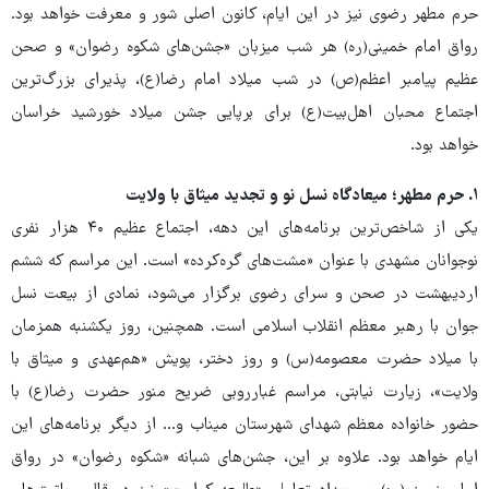
حرم مطهر رضوی نیز در این ایام، کانون اصلی شور و معرفت خواهد بود.
رواق امام خمینی(ره) هر شب میزبان «جشن‌های شکوه رضوان» و صحن
عظیم پیامبر اعظم(ص) در شب میلاد امام رضا(ع)، پذیرای بزرگ‌ترین
اجتماع محبان اهل‌بیت(ع) برای برپایی جشن میلاد خورشید خراسان
خواهد بود.
۱. حرم مطهر؛ میعادگاه نسل نو و تجدید میثاق با ولایت
یکی از شاخص‌ترین برنامه‌های این دهه، اجتماع عظیم ۴۰ هزار نفری
نوجوانان مشهدی با عنوان «مشت‌های گره‌کرده» است. این مراسم که ششم
اردیبهشت‌ در صحن و سرای رضوی برگزار می‌شود، نمادی از بیعت نسل
جوان با رهبر معظم انقلاب اسلامی است. همچنین، روز یکشنبه همزمان
با میلاد حضرت معصومه(س) و روز دختر، پویش «هم‌عهدی و میثاق با
ولایت»، زیارت نیابتی، مراسم غبارروبی ضریح منور حضرت رضا(ع) با
حضور خانواده معظم شهدای شهرستان میناب و... از دیگر برنامه‌های این
ایام خواهد بود. علاوه بر این، جشن‌های شبانه «شکوه رضوان» در رواق