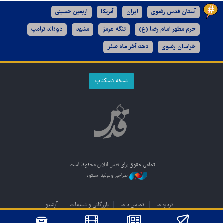
آستان قدس رضوی
ایران
آمریکا
اربعین حسینی
حرم مطهر امام رضا (ع)
تنگه هرمز
مشهد
دونالد ترامپ
خراسان رضوی
دهه آخر ماه صفر
نسخه دسکتاپ
تمامی حقوق برای
قدس آنلاین
محفوظ است.
طراحی و تولید: نستوه
درباره ما
تماس با ما
بازرگانی و تبلیغات
آرشیو