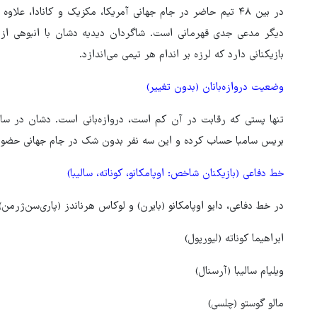
در بین ۴۸ تیم حاضر در جام جهانی آمریکا، مکزیک و کانادا، ع
دیگر مدعی جدی قهرمانی است. شاگردان دیدیه دشان با انبوهی از
بازیکنانی دارد که لرزه بر اندام هر تیمی می‌اندازد.
وضعیت دروازه‌بانان (بدون تغییر)
تنها پستی که رقابت در آن کم است، دروازه‌بانی است. دشان در سا
بریس سامبا حساب کرده و این سه نفر بدون شک در جام جهانی حضور
خط دفاعی (بازیکنان شاخص: اوپامکانو، کوناته، سالیبا)
در خط دفاعی، دایو اوپامکانو (بایرن) و لوکاس هرناندز (پاری‌سن‌ژرمن) 
هماهنگی محور مقاومت، آمریکا 
ابراهیما کوناته (لیورپول)
در منطقه درمانده کرد
ویلیام سالیبا (آرسنال)
مالو گوستو (چلسی)