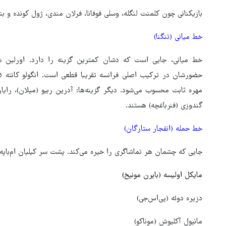
بازیکنانی چون کلمنت لنگله، وسلی فوفانا، فرلان مندی، ژول کونده و بن
خط میانی (تنگنا)
خط میانی، جایی است که دشان کمترین گزینه را دارد. اورلین شوا
مهره ثابت محسوب می‌شود. دیگر گزینه‌ها: آدرین ربیو (میلان)، رای
گندوزی (فنرباغچه) هستند.
خط حمله (انفجار ستارگان)
جایی که چشمان هر تماشاگری را خیره می‌کند. پشت سر کیلیان ام‌باپه 
مایکل اولیسه (بایرن مونیخ)
دزیره دوئه (پی‌اس‌جی)
مانیول آکلیوش (موناکو)