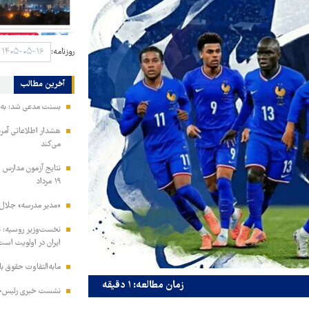
روزنامه:
آخرین مطالب
بسنت مدعی شد: به ز
هشدار اطلاعاتی آمری
می‌کند
نتایج آزمون مدارس س
۱۹ مرداد
«مدیر مدرسه» جلال 
نخست‌وزیر روسیه:‌ ت
ایران در اولویت است
مابه‌التفاوت حقوق 
زمان مطالعه: ۱ دقیقه
نشست خبری رئیس‌جمه