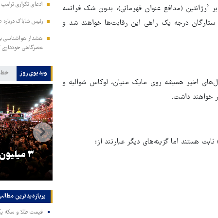
ادعای تکراری ترامپ د
لاوه بر آرژانتین (مدافع عنوان قهرمانی)، بدون شک فرانسه
رئیس شاباک درباره 
 ستارگان درجه یک راهی این رقابت‌ها خواهند شد و
هشدار هواشناسی به 
عصرگاهی خودداری ک
ویدیوی روز
خط 
ل‌های اخیر همیشه روی مایک منیان، لوکاس شوالیه و
 خواهند داشت.
ثابت هستند اما گزینه‌های دیگر عبارتند از:
را
ترامپ نماد فساد، اقتدارگرایی و
۳ میلیون
جنگ‌طلبی است!
پربازدیدترین‌ مطالب