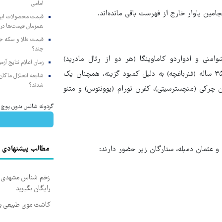
امامی
جامین پاوار خارج از فهرست باقی مانده‌اند.
همزمان قیمت‌ها در ب
چند؟
منی و ادواردو کاماوینگا (هر دو از رئال مادرید)
زمان اعلام نتایج آ
حضورشان در ترکیب اصلی فرانسه تقریبا قطعی است. انگولو کانته ۳۵ ساله (فنرباغچه) به دلیل کمبود گزینه، همچنان یک
شایعه انحلال ماکان‌ب
شدند؟
ان چرکی (منچسترسیتی)، کفرن تورام (یوونتوس) و متئو
گردونه شانس بدون پوچ 
و عثمان دمبله، ستارگان زیر حضور دارند:
مطالب پیشنهادی
زخم شناس مشهدی درم
رایگان بگیرید
کاشت موی طبیعی بد