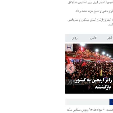
رمورد تمایل ایران برای دستیابی به توافق
طرح «شورای صلح غزه» هشدار داد
کشاورزان/ از آبیاری سنگین و سم‌پاشی
نید
قرمز
عکس
رواق
 زائر اربعین به کشور
هماهنگی محور مقاومت، آمریکا ر
بازگشتند
در منطقه درمانده کرد
قیمت طلا و سکه یکشنبه ۱۱ مرداد ۱۴۰۵/ ریزش سنگین سکه