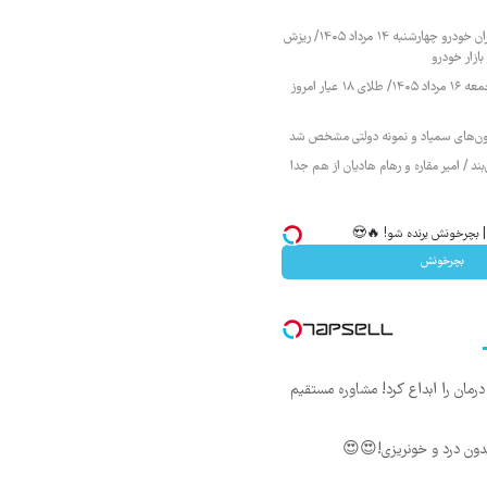
قیمت محصولات ایران خودرو چهارشنبه ۱۴ مرداد ۱۴۰۵/ ریزش
ازار خودرو
قیمت طلا و سکه جمعه ۱۶ مرداد ۱۴۰۵/ طلای ۱۸ عیار امروز
زمون‌های سمپاد و نمونه دولتی مشخص شد
ند / امیر مقاره و رهام هادیان از هم جدا
| بچرخونش برنده شو! 🔥😍
بچرخونش
ان را ابداع کرد! مشاوره مستقیم
ون درد و خونریزی!😍😍