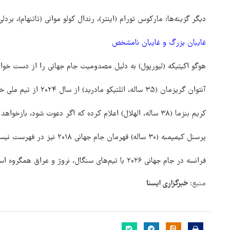
دیگر گزینه‌ها: مارکوس تورام (اینتر)، رندال کولو موانی (تاتنهام)، بردلی
غایبان بزرگ و غایبان نامشخص
هوگو اکیتیکه (لیورپول) به دلیل مصدومیت جام جهانی را از دست خواه
آنتوان گریزمان (۳۵ ساله، اتلتیکو مادرید) از سال ۲۰۲۴ از تیم ملی خداحافظی کرده و دشان حاضر به بازگرداندن او نیست.
کریم بنزما (۳۸ ساله، الهلال) اعلام کرده که اگر دعوت شود، بازخواهد گشت اما تاکنون دعوت نشده است.
پرسنل کیمپمبه (۳۰ ساله) قهرمان جام جهانی ۲۰۱۸ نیز در فهرست نیست.
فرانسه در جام جهانی ۲۰۲۶ با تیم‌های سنگال، نروژ و عراق همگروه است.
منبع:
خبرگزاری ایسنا