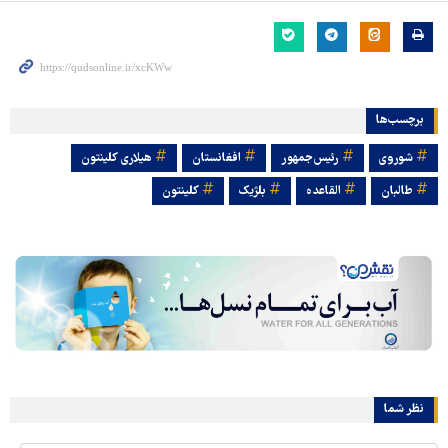
برچسب‌ها
شوروی
رئیس‌جمهور
افغانستان
هیلاری کلینتون
طالبان
القاعده
بلژیک
کلینتون
نظر شما