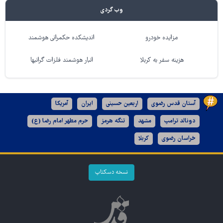
وب گردی
مزایده خودرو
اندیشکده حکمرانی هوشمند
هزینه سفر به کربلا
انبار هوشمند فلزات گرانبها
آستان قدس رضوی
اربعین حسینی
ایران
آمریکا
دونالد ترامپ
مشهد
تنگه هرمز
حرم مطهر امام رضا (ع)
خراسان رضوی
کربلا
نسخه دسکتاپ