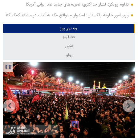
تداوم رویکرد فشار حداکثری؛ تحریم‌های جدید ضد ایرانی آمریکا
وزیر امور خارجه پاکستان: امیدواریم توافق مکه به ثبات در منطقه کمک کند
ویدیوی روز
خط قرمز
عکس
رواق