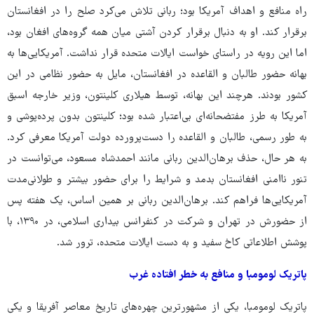
راه منافع و اهداف آمریکا بود؛ ربانی تلاش می‌کرد صلح را در افغانستان
برقرار کند. او به دنبال برقرار کردن آشتی میان همه گروه‌های افغان بود،
اما این رویه در راستای خواست ایالات متحده قرار نداشت. آمریکایی‌ها به
بهانه حضور طالبان و القاعده در افغانستان، مایل به حضور نظامی در این
کشور بودند. هرچند این بهانه، توسط هیلاری کلینتون، وزیر خارجه اسبق
آمریکا به طرز مفتضحانه‌ای بی‌اعتبار شده بود؛ کلینتون بدون پرده‌پوشی و
به طور رسمی، طالبان و القاعده را دست‌پرورده دولت آمریکا معرفی کرد.
به هر حال، حذف برهان‌الدین ربانی مانند احمدشاه مسعود، می‌توانست در
تنور ناامنی افغانستان بدمد و شرایط را برای حضور بیشتر و طولانی‌مدت
آمریکایی‌ها فراهم کند. برهان‌الدین ربانی بر همین اساس، یک هفته پس
از حضورش در تهران و شرکت در کنفرانس بیداری اسلامی، در ۱۳۹۰، با
پوشش اطلاعاتی کاخ سفید و به دست ایالات متحده، ترور شد.
پاتریک لومومبا و منافع به خطر افتاده غرب
پاتریک لومومبا، یکی از مشهورترین چهره‌های تاریخ معاصر آفریقا و یکی