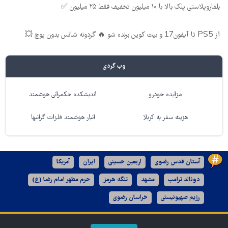
بلفاروپلاستی پلک بالا با ۱۰ میلیون تخفیف فقط ۲۵ میلیون ✅
از PS5 تا آیفون17 و بیت کوین برنده شو 🔥 گردونه شانس بدون پوچ 💥
وب گردی
مزایده خودرو
اندیشکده حکمرانی هوشمند
هزینه سفر به کربلا
انبار هوشمند فلزات گرانبها
آستان قدس رضوی
اربعین حسینی
ایران
آمریکا
دونالد ترامپ
مشهد
تنگه هرمز
حرم مطهر امام رضا (ع)
رژیم صهیونیستی
خراسان رضوی