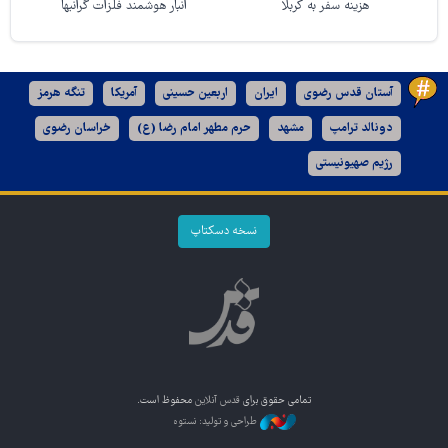
هزینه سفر به کربلا
انبار هوشمند فلزات گرانبها
آستان قدس رضوی
ایران
اربعین حسینی
آمریکا
تنگه هرمز
دونالد ترامپ
مشهد
حرم مطهر امام رضا (ع)
خراسان رضوی
رژیم صهیونیستی
نسخه دسکتاپ
تمامی حقوق برای
قدس آنلاین
محفوظ است.
طراحی و تولید: نستوه