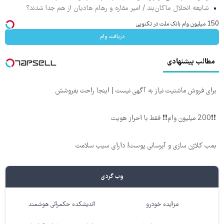
شایعه انحلال ماکان‌بند / امیر مقاره و رهام هادیان از هم جدا شدند؟
150 میلیون وام بانک ملت در تکنوپی
دریافت وام
مطالب پیشنهادی
برای فروش ماشنیت نیاز به آگهی نیست | اینجا راحت بفروشش
❗❗200 میلیون وام❗❗ فقط با احراز هویت
بمب کلاژن سازی و آبرسانی پوست! دارای سیب سلامت
وب گردی
مزایده خودرو
اندیشکده حکمرانی هوشمند