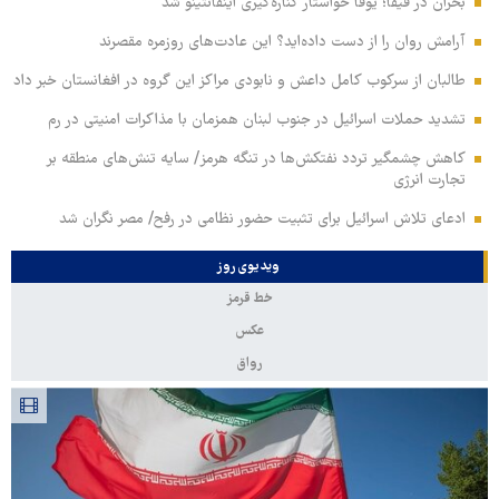
بحران در فیفا؛ یوفا خواستار کناره‌گیری اینفانتینو شد
آرامش روان را از دست داده‌اید؟ این عادت‌های روزمره مقصرند
طالبان از سرکوب کامل داعش و نابودی مراکز این گروه در افغانستان خبر داد
تشدید حملات اسرائیل در جنوب لبنان همزمان با مذاکرات امنیتی در رم
کاهش چشمگیر تردد نفتکش‌ها در تنگه هرمز/ سایه تنش‌های منطقه بر
تجارت انرژی
ادعای تلاش اسرائیل برای تثبیت حضور نظامی در رفح/ مصر نگران شد
ویدیوی روز
خط قرمز
عکس
رواق