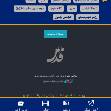
دونالد ترامپ
مشهد
تنگه هرمز
حرم مطهر امام رضا (ع)
رژیم صهیونیستی
خراسان رضوی
نسخه دسکتاپ
تمامی حقوق برای
قدس آنلاین
محفوظ است.
طراحی و تولید: نستوه
درباره ما
تماس با ما
بازرگانی و تبلیغات
آرشیو
اخبار جنگ
روزنامه
فیلم
آخرین اخبار