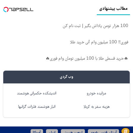
مطالب پیشنهادی
100 هزار تومن پاداش بگیر | ثبت نام کن
فوری‼️ 100 میلیون وام آنی خرید طلا
🔥خرید قسطی طلا با 100 میلیون تومان وام فوری🔥
وب گردی
مزایده خودرو
اندیشکده حکمرانی هوشمند
هزینه سفر به کربلا
انبار هوشمند فلزات گرانبها
آستان قدس رضوی
اربعین حسینی
ایران
آمریکا