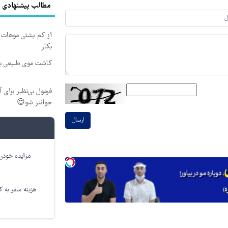
مطالب پیشنهادی
از کم پشتی موهات خ
بکار
کاشت موی طبیعی بد
جوانتر شو😍
ارسال
مزایده خودرو
هزینه سفر به کر