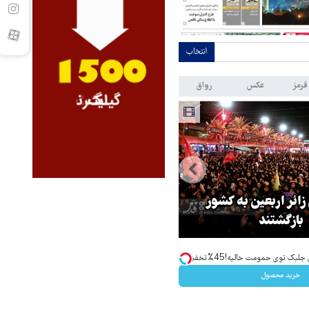
انتخاب
قرمز
عکس
رواق
 زائر اربعین به کشور
هماهنگی محور مقاومت، آمریکا ر
بازگشتند
در منطقه درمانده کرد
ک توی حمومت خالیه!45%تخفیف
خرید محصول