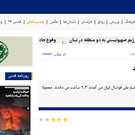
رهنگ
ورزش
رواق
خراسان
استان‌ها
عکس
چندرسانه‌ای
قدس ۲۴
وی
م صهیونیستی به دو منطقه در لبنان
وقوع حادثه دریایی در سواحل عما
کد مطلب:
۱۱۴۶۶۶۲
روزنامه قدس
رئیس فدراسیون فوتبال: شهید سلامی به شدت فوتبالی بودند. وقتی به تمرین تیم ملی فوتبال ایران می آمدند ۲،۳ ساعت می ماندند. معمولا