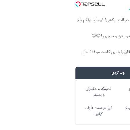
جالت میکشی؟ اینجا با تراکم بالا
ون درد و خونریزی!😍😍
فرمول بی‌نظیر برای آقایان! با این کاشت مو 10 سال
وب گردی
اندیشکده حکمرانی
هوشمند
بلا
انبار هوشمند فلزات
گرانبها