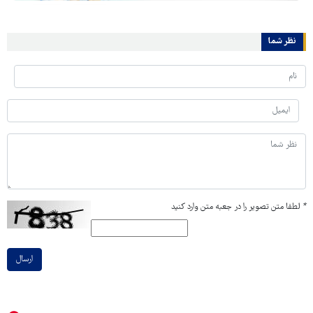
نظر شما
*
لطفا متن تصویر را در جعبه متن وارد کنید
ارسال