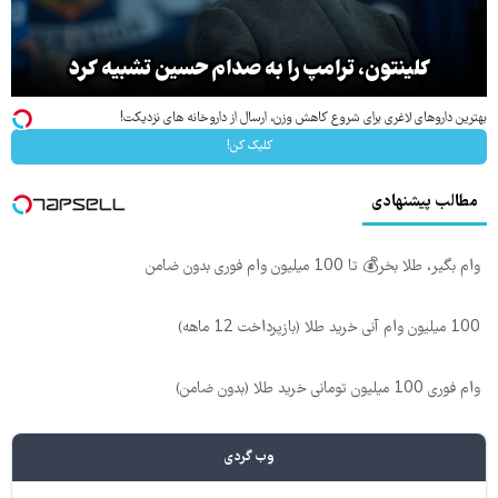
کلینتون، ترامپ را به صدام حسین تشبیه کرد
بهترین داروهای لاغری برای شروع کاهش وزن، ارسال از داروخانه های نزدیکت!
کلیک کن!
مطالب پیشنهادی
وام بگیر، طلا بخر💰 تا 100 میلیون وام فوری بدون ضامن
100 میلیون وام آنی خرید طلا (بازپرداخت 12 ماهه)
وام فوری 100 میلیون تومانی خرید طلا (بدون ضامن)
وب گردی