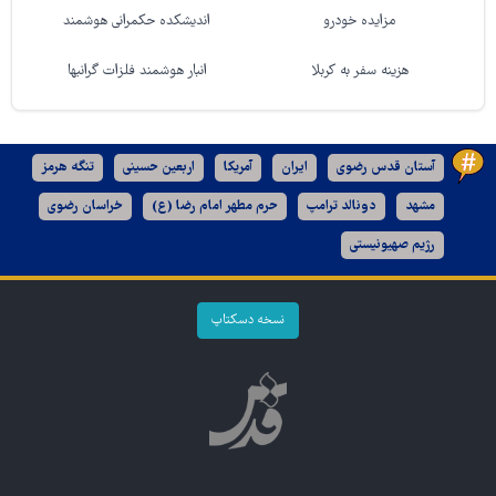
مزایده خودرو
اندیشکده حکمرانی هوشمند
هزینه سفر به کربلا
انبار هوشمند فلزات گرانبها
آستان قدس رضوی
ایران
آمریکا
اربعین حسینی
تنگه هرمز
مشهد
دونالد ترامپ
حرم مطهر امام رضا (ع)
خراسان رضوی
رژیم صهیونیستی
نسخه دسکتاپ