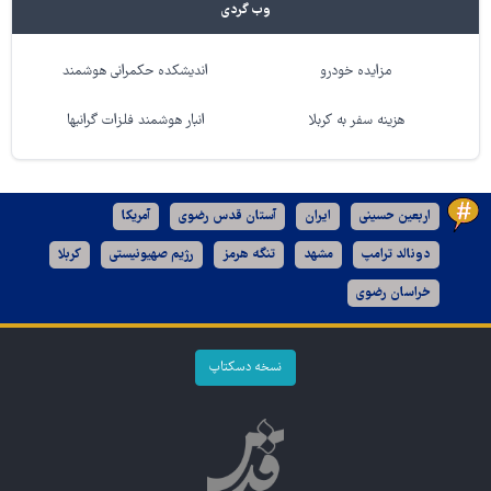
وب گردی
مزایده خودرو
اندیشکده حکمرانی هوشمند
هزینه سفر به کربلا
انبار هوشمند فلزات گرانبها
اربعین حسینی
ایران
آستان قدس رضوی
آمریکا
دونالد ترامپ
مشهد
تنگه هرمز
رژیم صهیونیستی
کربلا
خراسان رضوی
نسخه دسکتاپ