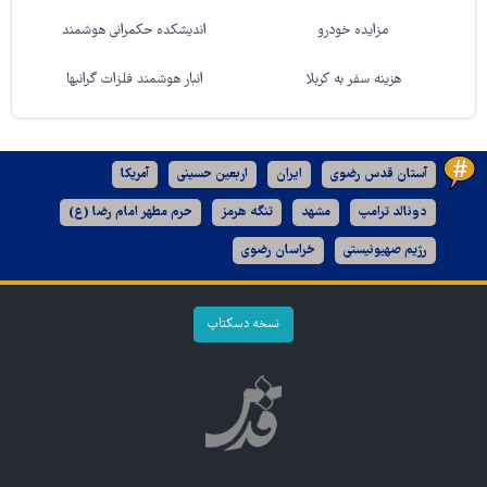
مزایده خودرو
اندیشکده حکمرانی هوشمند
هزینه سفر به کربلا
انبار هوشمند فلزات گرانبها
آستان قدس رضوی
ایران
اربعین حسینی
آمریکا
دونالد ترامپ
مشهد
تنگه هرمز
حرم مطهر امام رضا (ع)
رژیم صهیونیستی
خراسان رضوی
نسخه دسکتاپ