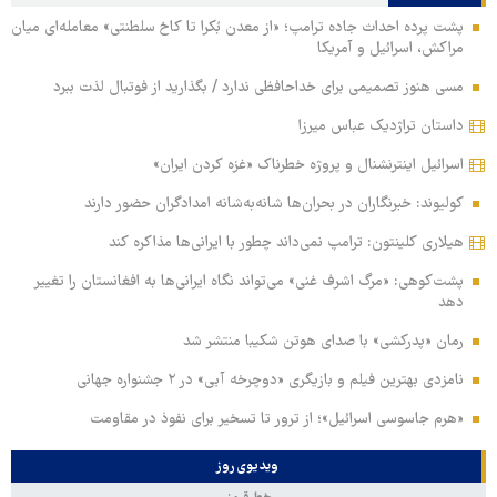
پشت پرده احداث جاده ترامپ؛ «از معدن بُکرا تا کاخ سلطنتی» معامله‌ای میان
مراکش، اسرائیل و آمریکا
مسی هنوز تصمیمی برای خداحافظی ندارد / بگذارید از فوتبال لذت ببرد
داستان تراژدیک عباس میرزا
اسرائیل اینترنشنال و پروژه خطرناک «غزه کردن ایران»
کولیوند: خبرنگاران در بحران‌ها شانه‌به‌شانه امدادگران حضور دارند
هیلاری کلینتون: ترامپ نمی‌داند چطور با ایرانی‌ها مذاکره کند
پشت‌کوهی: «مرگ اشرف غنی» می‌تواند نگاه ایرانی‌ها به افغانستان را تغییر
دهد
رمان «پدرکشی» با صدای هوتن شکیبا منتشر شد
نامزدی بهترین فیلم و بازیگری «دوچرخه آبی» در ۲ جشنواره جهانی
«هرم جاسوسی اسرائیل»؛ از ترور تا تسخیر برای نفوذ در مقاومت
ویدیوی روز