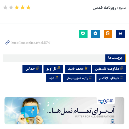
منبع:
روزنامه قدس
برچسب‌ها
مقاومت فلسطین
محمد ضیف
تل‌آویو
حماس
طوفان الاقصی
رژیم صهیونیستی
غزه