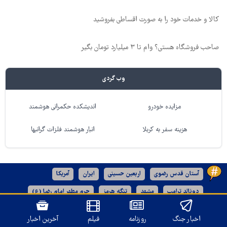
کالا و خدمات خود را به صورت اقساطی بفروشید
صاحب فروشگاه هستی؟ وام تا ۳ میلیارد تومان بگیر
وب گردی
مزایده خودرو
اندیشکده حکمرانی هوشمند
هزینه سفر به کربلا
انبار هوشمند فلزات گرانبها
آستان قدس رضوی
اربعین حسینی
ایران
آمریکا
دونالد ترامپ
مشهد
تنگه هرمز
حرم مطهر امام رضا (ع)
رژیم صهیونیستی
خراسان رضوی
اخبار جنگ
روزنامه
فیلم
آخرین اخبار