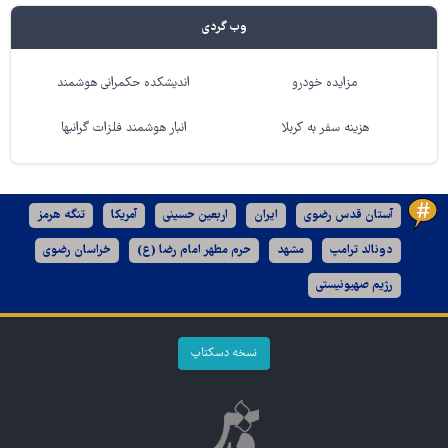
وب گردی
مزایده خودرو
اندیشکده حکمرانی هوشمند
هزینه سفر به کربلا
انبار هوشمند فلزات گرانبها
آستان قدس رضوی
ایران
اربعین حسینی
آمریکا
تنگه هرمز
دونالد ترامپ
مشهد
حرم مطهر امام رضا (ع)
خراسان رضوی
رژیم صهیونیستی
نسخه دسکتاپ