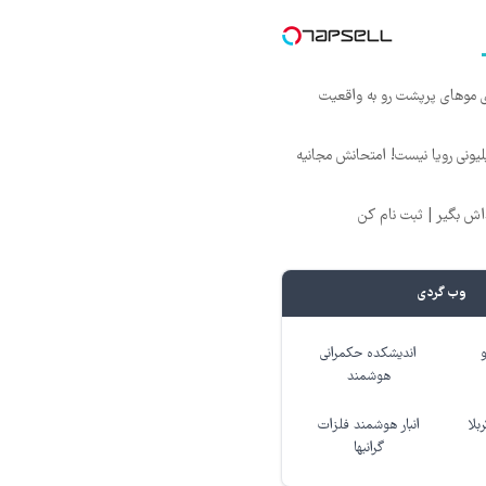
ی موهای پرپشت رو به واقعیت
د ماهی 800 میلیونی رویا نیست! امتحانش مجانیه
وب گردی
اندیشکده حکمرانی
هوشمند
بلا
انبار هوشمند فلزات
گرانبها