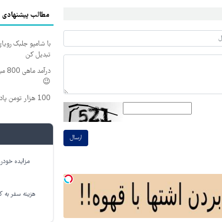
مطالب پیشنهادی
با شامپو جلبک رویا
تبدیل کن
درآم
😉
100 هزار تومن پاداش بگیر | ثبت نام کن
ارسال
مزایده خودرو
هزینه سفر به کر