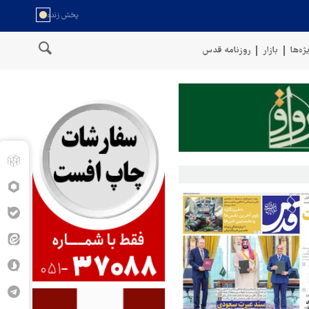
ژه‌ها
بازار
روزنامه قدس
خط لوله گازی ترکیه به اوکراین با په