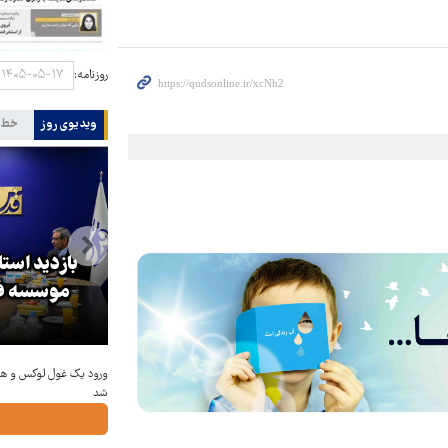
روزنامه:
ویدیوی روز
خط 
بازدید است
کا
پزشکیان: گفت‌وگوها آمریکا را
موسسه فر
مجبور به همراهی کرد
شد