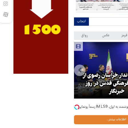
انتخاب
قرمز
عکس
رواق
اندار خراسان رضوی از
بازگشایی تنگه هرمز منوط به
هنگی قدس در روز
پذیرش شروط ایران از سوی آمریک
خبرنگار
است
ورود یک غول لوکس و هوشمند به ایران، IM LS9 رسماً رونمایی
اطلاعات بیشتر..