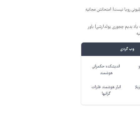
د ماهی 800 میلیونی رویا نیست! امتحانش مجانیه
یاد بدیم چجوری پولدارشی! باور
یه
وب گردی
اندیشکده حکمرانی
هوشمند
بلا
انبار هوشمند فلزات
گرانبها