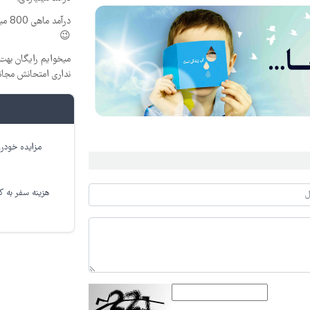
درآم
😉
میخوایم رایگان بهت 
نداری امتحانش مجان
مزایده خودرو
هزینه سفر به کر