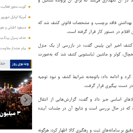
لا در آن نگهداری می‌شد که برای آن پرونده تشکیل و
کویت مجوز فعالیت مد
آمریکا اوایل شهریور
عات بهداشتی فاقد برچسب و مشخصات قانونی کشف شد که
مسعود اطیابی و هومن
اقلام در دستور کار قرار گرفته است.
حذف پسران پینگ‌پنگ
 کشف اخیر این پلیس گفت: در بازرسی از یک منزل
پیام هشدار مقاومت
تگاه لوازم‌خانگی شامل یخچال، کولر و ماشین لباسشویی کشف شد که به‌صورت
ویدیوی روز
خط 
 بیش از ۲۳ میلیارد تومان اعلام کرد و ادامه داد: باتوجه‌به شرایط کشف و نبود توجیه
 در دست پیگیری قرار گرفت.
اهای اساسی خبر داد و گفت: گزارش‌هایی از انتقال
ده که در حال بررسی است و نتایج آن در جلسات آینده
را
ترامپ نماد فساد، اقتدارگرایی و
۳ میلیون
جنگ‌طلبی است!
ق بر سامانه‌های ثبت و رهگیری کالا اظهار کرد: هرگونه