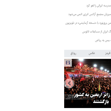
رسه ایرانی را لغو کرد
 میزبان مجمع آژانس انرژی اتمی می‌شود
 برق‌نورد با «نسخه آزمایشی» در تلویزیون
 ایران از مسابقات لائوس
 یمن به ریاض
قرمز
عکس
رواق
 زائر اربعین به کشور
هماهنگی محور مقاومت، آمریکا ر
بازگشتند
در منطقه درمانده کرد