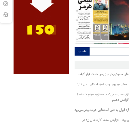
انتخاب
وهای سعودی در مرز یمن هدف قرار گرفت
ا را بپذیرید و به تعهدات‌تان عمل کنید
فاق صحبت می‌کنم، منظورم مردم هستند/
 افزایش دهیم
ره ایران به طور استثنایی خوب پیش می‌رود
ی یوفا؛ افزایش سقف کارت‌های زرد در