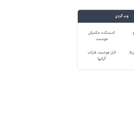
وب گردی
اندیشکده حکمرانی
هوشمند
بلا
انبار هوشمند فلزات
گرانبها