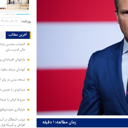
روزنامه:
آخرین مطالب
انتصاب محسن رضایی ب
عالی امنیت ملی
بازخوانی افسانه‌ای ی
کودتای شبانه مافیا د
نسخه یمنی در برابر 
میداودی: با همین د
شروط ایرانی با ضما
خرابکاری علیه«تواف
دولت اشغالگر در آستا
زمان مطالعه: ۱ دقیقه
افراطی و آمریکا قرار 