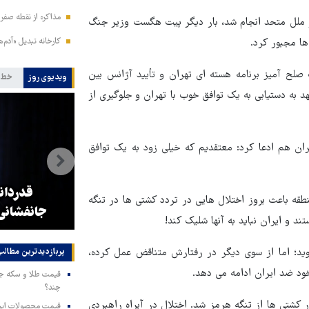
مذاکره از نقطه صفر 
شور ملل متحد انجام شد، بار دیگر پیت هگست وزیر جنگ
ها مجبور کرد.
کارخانه تبدیل «آدم‌
صلح آمیز برنامه هسته ای تهران و تأیید آژانس بین
ویدیوی روز
خط 
د به دستیابی به یک توافق خوب با تهران و جلوگیری از
ان هم ادعا کرد: معتقدیم که خیلی زود به یک توافق
ه
اولویت زیرساخت حرم رضوی،
قدردان
قه باعث بروز اختلال هایی در تردد کشتی ها در تنگه
ساخت پارکینگ است
جانفشانی
 و ایران نباید به آنها شلیک کند!
ید؛ اما از سوی دیگر در رفتارش متناقض عمل کرده،
پربازدیدترین‌ مطالب
ود ضد ایران ادامه می دهد.
چند؟
 کشتی ها از تنگه هرمز شد. اختلال در آبراه راهبردی