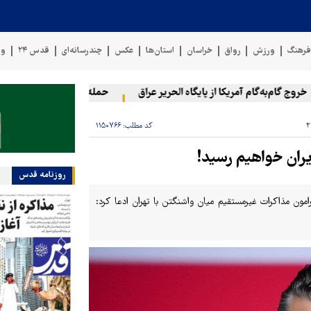
رهنگ
ورزش
رواق
خراسان
استان‌ها
عکس
چندرسانه‌ای
قدس ۲۴
وی
 گام‌به‌گام آمریکا از پایگاه الحریر عراق
حمله یمن به آرامکو
۲۰ فلسطینی در حملات صهیونیست‌ها و شهرک‌نشینان در کرانه باختری زخمی شدند
کد مطلب:
۱۱۵۰۷۶۶
یران خواهیم رسید!
روزنامه قدس
امون مذاکرات غیرمستقیم میان واشنگتن با تهران ادعا کرد: