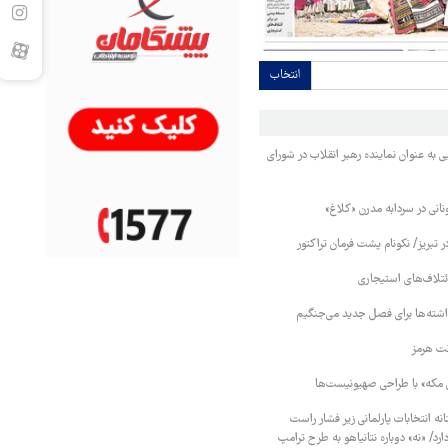
انتخاب
ه عنوان نماینده رهبر انقلاب در شورای
ونانی در سردابه مدرن «کلاغ»
ر تبریز/ نکونام پشت فرمان تراکتور
ائتلاف‌های استیجاری
اشته‌ها برای فصل جدید می‌جنگیم
نت هرمز
ق مکه» با طراحی صهیونیست‌ها
نه انتخابات پارلمانی زیر فشار راست
دارد/ «نه» دوباره نتانیاهو به طرح ترامپ