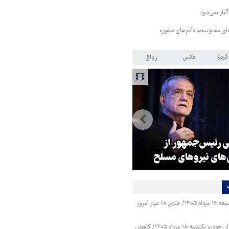
آغاز نمی‌شود
های محبوب»به «آدم‌های منفور»
قرمز
عکس
رواق
ی رئیس‌جمهور از
زلزله در موساد با شکست پروژه
‌های نیروهای مسلح
براندازی در ایران
قیمت طلا و سکه جمعه ۱۶ مرداد ۱۴۰۵/ طلای ۱۸ عیار امروز
قیمت محصولات ایران خودرو یکشنبه ۱۸ مرداد ۱۴۰۵/ کاهش