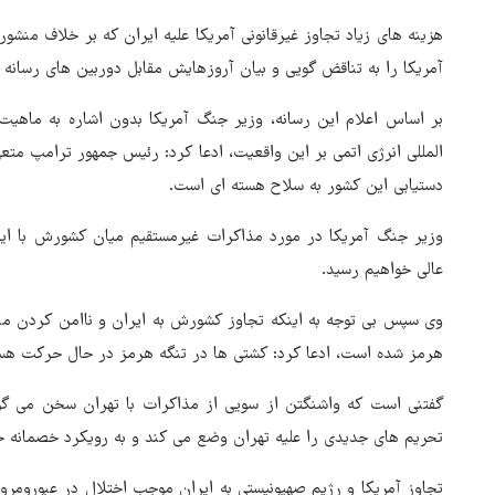
هزینه های زیاد تجاوز غیرقانونی آمریکا علیه ایران که بر خلاف من
آمریکا را به تناقض گویی و بیان آروزهایش مقابل دوربین های رسانه 
بر اساس اعلام این رسانه، وزیر جنگ آمریکا بدون اشاره به ماهیت 
المللی انرژی اتمی بر این واقعیت، ادعا کرد: رئیس جمهور ترامپ متعه
دستیابی این کشور به سلاح هسته ای است.
وزیر جنگ آمریکا در مورد مذاکرات غیرمستقیم میان کشورش با ایر
عالی خواهیم رسید.
زلزله در موساد با شکست پروژ
وی سپس بی توجه به اینکه تجاوز کشورش به ایران و ناامن کردن منط
براندازی در ایران
هرمز شده است، ادعا کرد: کشتی ها در تنگه هرمز در حال حرکت هستند
گفتنی است که واشنگتن از سویی از مذاکرات با تهران سخن می گو
تحریم های جدیدی را علیه تهران وضع می کند و به رویکرد خصمانه خ
تجاوز آمریکا و رژیم صهیونیستی به ایران موجب اختلال در عبورومرور