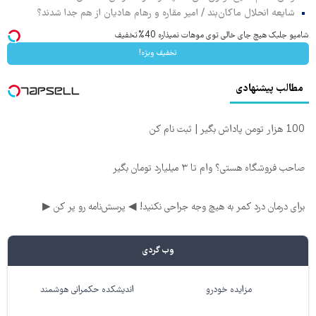
شایعه انحلال ماکان‌بند / امیر مقاره و رهام هادیان از هم جدا شدند؟
شامپو جلبک هیچ جای خالی توی موهات نمیذاره 40%تخفیف
تخفیف ویژه!
مطالب پیشنهادی
100 هزار تومن پاداش بگیر | ثبت نام کن
صاحب فروشگاه هستی؟ وام تا ۳ میلیارد تومان بگیر
برای درمان درد کمر به هیچ وجه جراحی نکنید! ◀ پرسش‌نامه رو پر کن ▶
وب گردی
مزایده خودرو
اندیشکده حکمرانی هوشمند