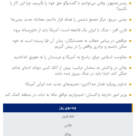
رئیس‌جمهور: وقتی می‌توانیم با گفت‌وگو حق خود را بگیریم، چرا این کار را
نکنیم؟
یحیی سریع: مرکز تجمع دشمن را هدف قرار دادیم؛ معادله جدید یمنی‌ها
فارن افرز : جنگ با ایران یک فاجعه است؛ آمریکا باید از خاورمیانه برود
عراقچی در پیامی خطاب به همسایگان: زمان آن فرا رسیده است به خود
متکی باشیم و برادری واقعی را در پیش گیریم
مقاومت اسلامی عراق: پاسخ به آمریکا و عربستان را به تعویق انداختیم
بقائی در واکنش به سخنان ترامپ: پیش از آنکه کسی بتواند ادعای غنائم
جنگی کند، ابتدا باید در جنگ پیروز شده باشد
تداوم رویکرد فشار حداکثری؛ تحریم‌های جدید ضد ایرانی آمریکا
وزیر امور خارجه پاکستان: امیدواریم توافق مکه به ثبات در منطقه کمک کند
ویدیوی روز
خط قرمز
عکس
رواق