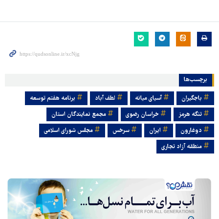
برچسب‌ها
باجگیران
آسیای میانه
لطف آباد
برنامه هفتم توسعه
تنگه هرمز
خراسان رضوی
مجمع نمایندگان استان
دوغارون
ایران
سرخس
مجلس شورای اسلامی
منطقه آزاد تجاری