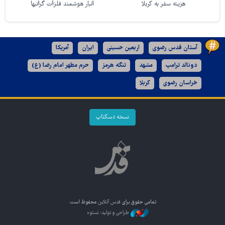
هزینه سفر به کربلا
انبار هوشمند فلزات گرانبها
آستان قدس رضوی
اربعین حسینی
ایران
آمریکا
دونالد ترامپ
مشهد
تنگه هرمز
حرم مطهر امام رضا (ع)
خراسان رضوی
کربلا
نسخه دسکتاپ
تمامی حقوق برای
قدس آنلاین
محفوظ است.
طراحی و تولید: نستوه