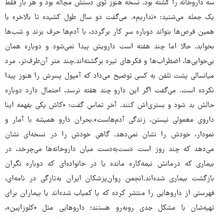
سه داروخانه را گشته بود. نسخه هنوز توی دستش مچاله بود و هر بار فقط
یک جمله می‌شنید: «نداریم». می‌گفت دو سال طول کشیده تا بالاخره با
همین قرص‌ها بتواند دوباره سرِ کار برگردد، با آدم‌ها حرف بزند و شب‌ها
بخوابد. حالا اما چند هفته است دارویش پیدا نمی‌شود و دوباره همان
بی‌خوابی‌ها، اضطراب‌ها و فکرهای تیره برگشته‌اند.چند متر آن‌طرف‌تر، مرد
میانسالی پشت تلفن به کسی توضیح می‌داد که آمپول پسرش را هنوز پیدا
نکرده است. می‌گفت اگر این دارو چند هفته نرسد، احتمال دارد دوباره
حالش بد شود و بستری‌اش کنند. آخرِ تماس گفت: «کاش یکی بفهمه اینا
داروی معمولی نیستن، زندگی آدم‌هاست».بحران دارو همیشه با آمار و
نمودار، خودش را نشان نمی‌دهد. گاهی خودش را در نسخه‌ای نشان
می‌دهد که چند روز است دست‌به‌دست میان داروخانه‌ها می‌چرخد، در
بیماری که درمانش نیمه‌کاره مانده یا در خانواده‌ای که دوباره نگران
بازگشت بیماری شده‌اند.انجمن روان‌پزشکان ایران به‌تازگی در نامه‌ای،
فهرستی از داروهایی را منتشر کرده که یا کمیاب شده‌اند یا بیماران برای
تهیه‌شان با مشکل جدی روبه‌رو هستند؛ داروهایی مثل «کلوزاپین»،