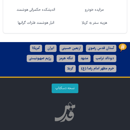
مزایده خودرو
اندیشکده حکمرانی هوشمند
هزینه سفر به کربلا
انبار هوشمند فلزات گرانبها
آستان قدس رضوی
اربعین حسینی
ایران
آمریکا
دونالد ترامپ
مشهد
تنگه هرمز
رژیم صهیونیستی
حرم مطهر امام رضا (ع)
کربلا
نسخه دسکتاپ