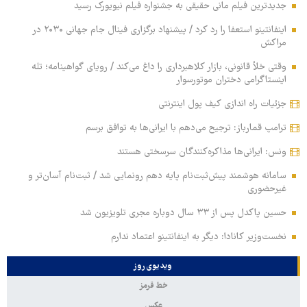
جدیدترین فیلم مانی حقیقی به جشنواره فیلم نیویورک رسید
اینفانتینو استعفا را رد کرد / پیشنهاد برگزاری فینال جام جهانی ۲۰۳۰ در
مراکش
وقتی خلأ قانونی، بازار کلاهبرداری را داغ می‌کند / رویای گواهینامه؛ تله
اینستاگرامی دختران موتورسوار
جزئیات راه اندازی کیف پول اینترنتی
ترامپ قمارباز: ترجیح می‌دهم با ایرانی‌ها به توافق برسم
ونس: ایرانی‌ها مذاکره‌کنندگان سرسختی هستند
سامانه هوشمند پیش‌ثبت‌نام پایه دهم رونمایی شد / ثبت‌نام آسان‌تر و
غیرحضوری
حسین پاکدل پس از ۳۳ سال دوباره مجری تلویزیون شد
نخست‌وزیر کانادا: دیگر به اینفانتینو اعتماد ندارم
ویدیوی روز
خط قرمز
عکس