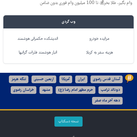
وام بگیر، طلا بخر💰 تا 100 میلیون وام فوری بدون ضامن
وب گردی
مزایده خودرو
اندیشکده حکمرانی هوشمند
هزینه سفر به کربلا
انبار هوشمند فلزات گرانبها
آستان قدس رضوی
ایران
آمریکا
اربعین حسینی
تنگه هرمز
دونالد ترامپ
حرم مطهر امام رضا (ع)
مشهد
خراسان رضوی
دهه آخر ماه صفر
نسخه دسکتاپ