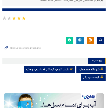
برچسب‌ها
شهربانو منصوریان
رئیس انجمن کوراش فدراسیون ووشو
الهه منصوریان