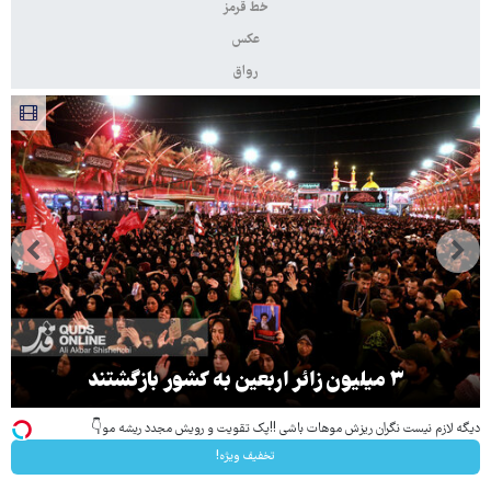
خط قرمز
عکس
رواق
۳ میلیون زائر اربعین به کشور بازگشتند
دیگه لازم نیست نگران ریزش موهات باشی !!پک تقویت و رویش مجدد ریشه مو👇
تخفیف ویژه!