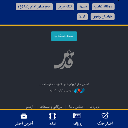
دونالد ترامپ
مشهد
تنگه هرمز
حرم مطهر امام رضا (ع)
خراسان رضوی
کربلا
نسخه دسکتاپ
تمامی حقوق برای
قدس آنلاین
محفوظ است.
طراحی و تولید: نستوه
درباره ما
تماس با ما
بازرگانی و تبلیغات
آرشیو
اخبار جنگ
روزنامه
فیلم
آخرین اخبار