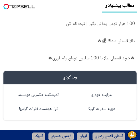
مطالب پیشنهادی
100 هزار تومن پاداش بگیر | ثبت نام کن
طلا قسطی شد!!!!💰🔥
🔥خرید قسطی طلا با 100 میلیون تومان وام فوری🔥
وب گردی
مزایده خودرو
اندیشکده حکمرانی هوشمند
هزینه سفر به کربلا
انبار هوشمند فلزات گرانبها
آستان قدس رضوی
ایران
اربعین حسینی
آمریکا