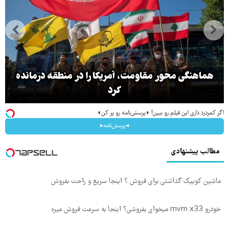
هماهنگی محور مقاومت، آمریکا را در منطقه درمانده
کرد
اگر کمردرد داری این فیلم رو ببین! ◗پرسش‌نامه رو پر کن◖
◂پرسش‌نامه▸
مطالب پیشنهادی
ماشین کوییک گذاشتی برای فروش ؟ اینجا سریع و راحت بفروش
خودرو mvm x33 میخوای بفروشی؟ اینجا به سرعت فروش میره