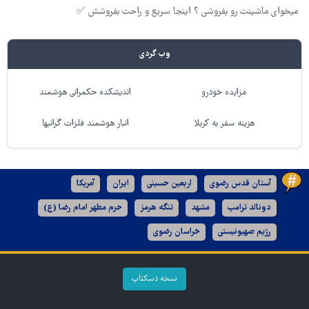
میخوای ماشینت رو بفروشی ؟ اینجا سریع و راحت بفروشش ✅
وب گردی
مزایده خودرو
اندیشکده حکمرانی هوشمند
هزینه سفر به کربلا
انبار هوشمند فلزات گرانبها
آستان قدس رضوی
اربعین حسینی
ایران
آمریکا
دونالد ترامپ
مشهد
تنگه هرمز
حرم مطهر امام رضا (ع)
رژیم صهیونیستی
خراسان رضوی
نسخه دسکتاپ