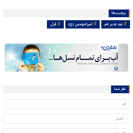
برچسب‌ها
عيد غدير خم
امیرالمؤمنین (ع)
قرآن
نظر شما