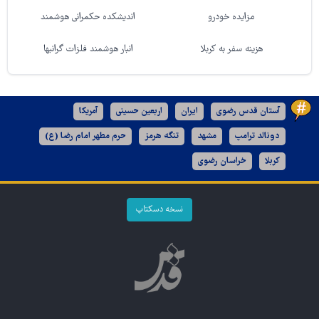
مزایده خودرو
اندیشکده حکمرانی هوشمند
هزینه سفر به کربلا
انبار هوشمند فلزات گرانبها
آستان قدس رضوی
ایران
اربعین حسینی
آمریکا
دونالد ترامپ
مشهد
تنگه هرمز
حرم مطهر امام رضا (ع)
کربلا
خراسان رضوی
نسخه دسکتاپ