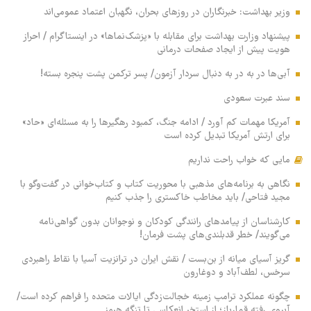
وزیر بهداشت: خبرنگاران در روزهای بحران، نگهبان اعتماد عمومی‌اند
پیشنهاد وزارت بهداشت برای مقابله با «پزشک‌نماها» در اینستاگرام / احراز
هویت پیش از ایجاد صفحات درمانی
آبی‌ها در به در به دنبال سردار آزمون/ پسر ترکمن پشت پنجره بسته!
سند عبرت سعودی
آمریکا مهمات کم آورد / ادامه جنگ، کمبود رهگیرها را به مسئله‌ای «حاد»
برای ارتش آمریکا تبدیل کرده است
مایی که خواب راحت نداریم
نگاهی به برنامه‌های مذهبی با محوریت کتاب و کتاب‌خوانی در گفت‌وگو با
مجید فتاحی/ باید مخاطب خاکستری را جذب کنیم
کارشناسان از پیامدهای رانندگی کودکان و نوجوانان بدون گواهی‌نامه
می‌گویند/ خطر قدبلندی‌های پشت فرمان!
گریز آسیای میانه از بن‌بست / نقش ایران در ترانزیت آسیا با نقاط راهبردی
سرخس، لطف‌آباد و دوغارون
چگونه عملکرد ترامپ زمینه خجالت‌زدگی ایالات متحده را فراهم کرده است/
آبروی رفته قمارباز؛ از استخر انعکاسی تا تنگه هرمز