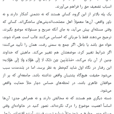
اسباب تضعیف حق را فراهم می‌آورند.
یک پله بالاتر از این گروه، کسانی هستند که نه دشمنی آشکار دارند و نه
باور واقعی. آن‌ها معمولاً اهل مصلحت‌اندیشی‌های ساختگی‌اند. کسانی که
وقتی مسئله‌ای پیش می‌آید، به جای آنکه صریح و مسئولانه موضع بگیرند،
ترجیح می‌دهند فقط با جریانی که احساس می‌کنند غالب است همراه شوند،
خواه حق باشد یا باطل. اگر جمع به سمتی رفت، همان را تأیید می‌کنند؛
اگر شرایط تغییر کرد، موضعشان هم تغییر می‌کند. ماهیتی که خداوند
چنین از آن یاد می‌کند، «مُذَبْذَبِینَ بَیْنَ ذلِکَ لَا إِلَی هَؤُلَاءِ وَلَا إِلَی هَؤُلَاءِ»؛
این رفتار در نگاه اول شاید کم‌خطر به نظر برسد، اما در بلندمدت سبب
می‌شود حقیقت هیچ‌گاه پشتیبان واقعی نداشته باشد. جامعه‌ای که پر از
موافقان ظاهری باشد، در لحظه‌های حساس دچار خلأ حمایت واقعی
می‌شود.
دسته دیگری هم هستند که نه مخالفتی دارند و نه همراهی جدی؛ آن‌ها
اساساً اهمیت موضوع را درک نکرده‌اند. تصور کنید در خانواده‌ای وقتی
مسئله مهمی مطرح می‌شود مثلاً درباره تربیت فرزند، آینده اقتصادی یا حل