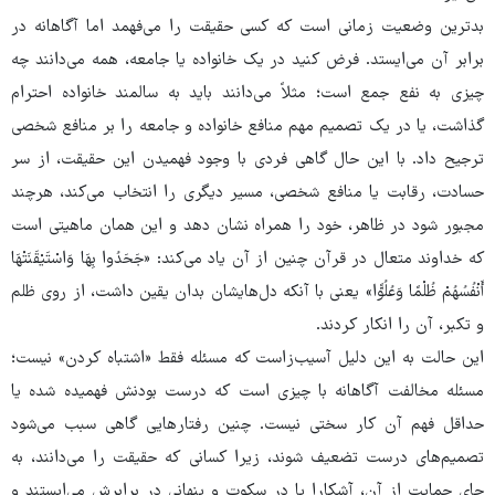
بدترین وضعیت زمانی است که کسی حقیقت را می‌فهمد اما آگاهانه در
برابر آن می‌ایستد. فرض کنید در یک خانواده یا جامعه، همه می‌دانند چه
چیزی به نفع جمع است؛ مثلاً می‌دانند باید به سالمند خانواده احترام
گذاشت، یا در یک تصمیم مهم منافع خانواده و جامعه را بر منافع شخصی
ترجیح داد. با این حال گاهی فردی با وجود فهمیدن این حقیقت، از سر
حسادت، رقابت یا منافع شخصی، مسیر دیگری را انتخاب می‌کند، هرچند
مجبور شود در ظاهر، خود را همراه نشان دهد و این همان ماهیتی است
که خداوند متعال در قرآن چنین از آن یاد می‌کند: «جَحَدُوا بِهَا وَاسْتَیْقَنَتْهَا
أَنْفُسُهُمْ ظُلْمًا وَعُلُوًّا» یعنی با آنکه دل‌هایشان بدان یقین داشت، از روی ظلم
و تکبر، آن را انکار کردند.
این حالت به این دلیل آسیب‌زاست که مسئله فقط «اشتباه کردن» نیست؛
مسئله مخالفت آگاهانه با چیزی است که درست بودنش فهمیده شده یا
حداقل فهم آن کار سختی نیست. چنین رفتارهایی گاهی سبب می‌شود
تصمیم‌های درست تضعیف شوند، زیرا کسانی که حقیقت را می‌دانند، به
جای حمایت از آن، آشکارا یا در سکوت و پنهانی در برابرش می‌ایستند و