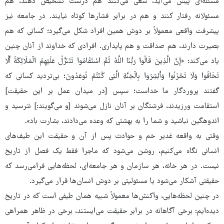
مسئله‌ای پیش می‌آید، سعی می‌کنند هم درست تشخیص دهند، هم
مسئولانه رفتار کنند و هم در برابر فشارها کوتاه نیایند. در جامعه نیز
پیشرفت واقعی معمولاً بر دوش همین افراد شکل می‌گیرد؛ کسانی که هم
بصیرت دارند، هم صداقت و هم پایداری. افرادی که خداوند از آنان چنین
یاد می‌کند: «إِنَّ الَّذِینَ قَالُوا رَبُّنَا اللَّهُ ثُمَّ اسْتَقَامُوا تَتَنَزَّلُ عَلَیْهِمُ الْمَلَائِکَةُ أَلَّا
تَخَافُوا وَلَا تَحْزَنُوا وَأَبْشِرُوا بِالْجَنَّةِ الَّتِی کُنْتُمْ تُوعَدُونَ؛ بی‌تردید کسانی که
گفتند پروردگار ما خداست؛ سپس [در میدان عمل بر این حقیقت]
استقامت ورزیدند، فرشتگان بر آنان نازل می‌شوند [و می‌گویند:] نترسید و
اندوهگین نباشید و شما را به بهشتی که وعده می‌دادند، بشارت باد».
وقتی به واقعه غدیر خم و حوادث پس از آن و حقیقت این طیف‌های
انسانی نگاه می‌کنیم، روشن می‌شود که ماجرا فقط یک فصل از تاریخ
نیست. در هر خانه، هر سازمان و هر جامعه‌ای، لحظه‌هایی فرامی‌رسد که
حقیقتی آشکار می‌شود یا مسئولیتی بر دوش انسان‌ها قرار می‌گیرد.
در چنین لحظه‌هایی، واکنش‌ها معمولاً شبیه همان طیفی است که در تاریخ
دیده‌ایم: برخی آگاهانه در برابر حقیقت می‌ایستند، برخی در ظاهر همراهی