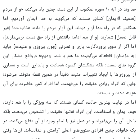
اطرافیان باشد.
خداوند در آیه ۱۰ سوره عنکبوت از این دسته چنین یاد می‌کند، «و از مردم
[ضعیف الایمان] کسانی هستند که می‌گویند به خدا ایمان آوردیم. اما
هنگامی که در راه خدا آزار دیدند، این آزار مردم را مانند عذاب خدا [غیر
قابل تحمل] شمارند [و از بیم ادامه یافتنش از راه حق دست برمی‌دارند]،
اما اگر از سوی پروردگارت یاری و نصرتی [چون پیروزی و غنیمت] بیاید
[به مؤمنان] قاطعانه می‌گویند: ما هم با شما بودیم»؛ درواقع مشکل این
گروه نفاق نیست؛ بلکه مشکلشان کمبود شجاعت و پایداری است و بسیاری
از پیروزی‌ها یا ایجاد تغییرات مثبت دقیقاً در همین نقطه متوقف می‌شود؛
جایی که افراد زیادی حقیقت را می‌فهمند، اما افراد کمی حاضرند برای آن
هزینه دهند و بایستند.
اما در نهایت بهترین حالت، کسانی هستند که سه ویژگی را با هم دارند:
فهم، ایمان و استقامت. این افراد نه‌تنها حقیقت را تشخیص می‌دهند، بلکه
با دل، آن را می‌پذیرند و در عمل نیز با تمام وجود از آن دفاع می‌کنند. در
یک خانواده چنین افرادی ستون‌های اصلی آرامش و عدالت‌اند. آن‌ها وقتی