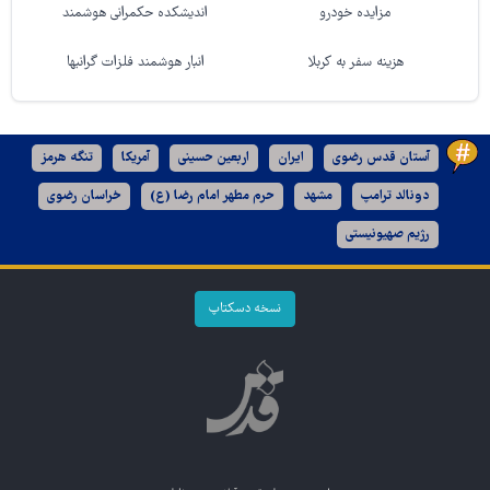
مزایده خودرو
اندیشکده حکمرانی هوشمند
هزینه سفر به کربلا
انبار هوشمند فلزات گرانبها
آستان قدس رضوی
ایران
اربعین حسینی
آمریکا
تنگه هرمز
دونالد ترامپ
مشهد
حرم مطهر امام رضا (ع)
خراسان رضوی
رژیم صهیونیستی
نسخه دسکتاپ