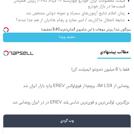
قیمت محصولات ایران خودرو چهارشنبه ۱۴ مرداد ۱۴۰۵/ ریزش همزمان
قیمت‌ها در بازار خودرو
زمان اعلام نتایج آزمون‌های سمپاد و نمونه دولتی مشخص شد
شایعه انحلال ماکان‌بند / امیر مقاره و رهام هادیان از هم جدا شدند؟
سرنگون شد! ریزش موهات با این شامپوی آلمانی(خرید40%تخفیف)
تخفیف ویژه!
مطالب پیشنهادی
فقط با 6 میلیون دندونتو ایمپلنت کن!
رونمایی از IM LS9، پرچم‌دار فوق‌لوکس EREV وارد بازار ایران شد
بزرگترین، لوکس‌ترین و قوی‌ترین شاسی بلند EREV در در ایران رونمایی شد
وب گردی