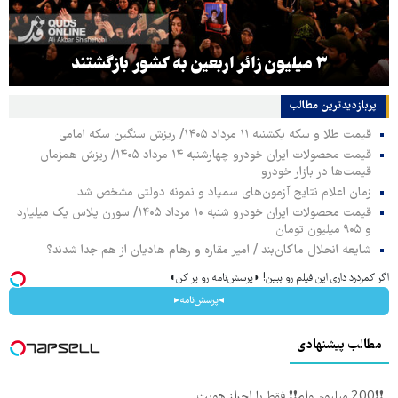
هماهنگی محور مقاومت، آمریکا را در منطقه
کرد
پربازدیدترین‌ مطالب
قیمت طلا و سکه یکشنبه ۱۱ مرداد ۱۴۰۵/ ریزش سنگین سکه امامی
قیمت محصولات ایران خودرو چهارشنبه ۱۴ مرداد ۱۴۰۵/ ریزش همزمان
قیمت‌ها در بازار خودرو
زمان اعلام نتایج آزمون‌های سمپاد و نمونه دولتی مشخص شد
قیمت محصولات ایران خودرو شنبه ۱۰ مرداد ۱۴۰۵/ سورن پلاس یک میلیارد
و ۹۰۵ میلیون تومان
شایعه انحلال ماکان‌بند / امیر مقاره و رهام هادیان از هم جدا شدند؟
اگر کمردرد داری این فیلم رو ببین! ◗پرسش‌نامه رو پر کن◖
◂پرسش‌نامه▸
مطالب پیشنهادی
❗❗200 میلیون وام❗❗ فقط با احراز هویت