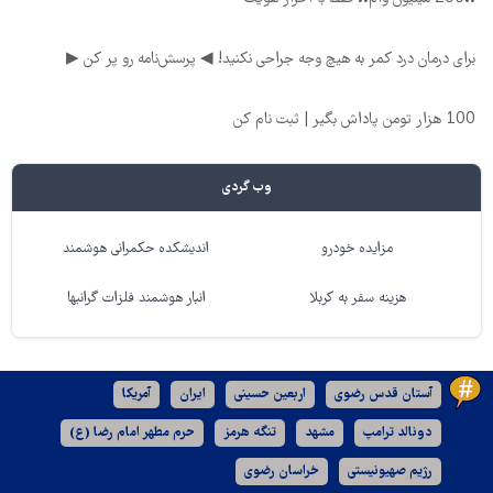
برای درمان درد کمر به هیچ وجه جراحی نکنید! ◀ پرسش‌نامه رو پر کن ▶
100 هزار تومن پاداش بگیر | ثبت نام کن
وب گردی
مزایده خودرو
اندیشکده حکمرانی هوشمند
هزینه سفر به کربلا
انبار هوشمند فلزات گرانبها
آستان قدس رضوی
اربعین حسینی
ایران
آمریکا
دونالد ترامپ
مشهد
تنگه هرمز
حرم مطهر امام رضا (ع)
رژیم صهیونیستی
خراسان رضوی