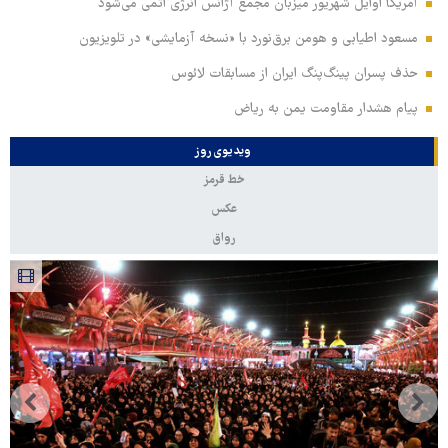
آمریکا اوایل شهریور میزبان مجمع آژانس انرژی اتمی می‌شود
مسعود اطیابی و هومن برق‌نورد با «نسخه آزمایشی» در تلویزیون
حذف پسران پینگ‌پنگ ایران از مسابقات لائوس
پیام هشدار مقاومت یمن به ریاض
ویدیوی روز
خط قرمز
عکس
رواق