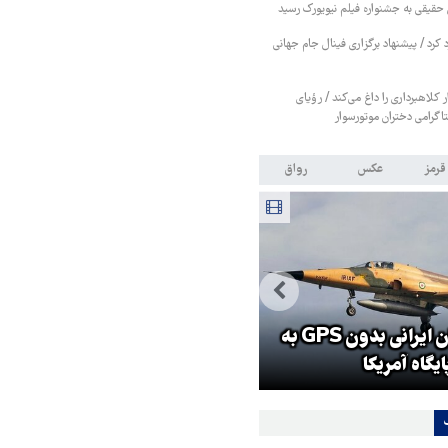
حقیقی به جشنواره فیلم نیویورک رسید
رد کرد / پیشنهاد برگزاری فینال جام جهانی
ر کلاهبرداری را داغ می‌کند / رؤیای
تاگرامی دختران موتورسوار
قرمز
عکس
رواق
حمله خلبانان ایرانی بدون GPS به
جزئیات راه اندازی کیف پول
ایگاه آمریکا
اینترنتی