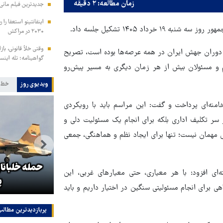
زمان مطالعه: ۲ دقیقه
جدیدترین فیلم مانی 
اینفانتینو استعفا را 
اد ۱۴۰۵ تشکیل جلسه داد.
۲۰۳۰ در مراکش
وقتی خلأ قانونی، بازا
 دوران جهش ایران در همه عرصه‌ها بوده است، تصریح
گواهینامه؛ تله اینس
 و مسئولان بیش از هر زمان دیگری به مسیر پیش‌رو
ویدیوی روز
خط 
منه‌ای پرداخت و گفت: این مراسم باید با رویکردی
 سر تکلیف اداری بلکه برای انجام یک مسئولیت دلی و
 مهمان نیست؛ تنها برای ایجاد نظم و هماهنگی، جمعی
ابراز نگرانی مقامات رژیم
صهیونیستی از جهش آمارهای فرار
‌ای افزود: با هر معیاری، حتی معیارهای غربی، این
مردم از اسرائیل!
پ
 برای انجام مسئولیتی سنگین در اختیار داریم و باید
پربازدیدترین‌ مطالب