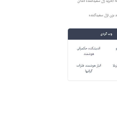
ه! (خرید ژل سفیدکننده دندان
د بزن (ژل سفیدکننده
وب گردی
اندیشکده حکمرانی
هوشمند
بلا
انبار هوشمند فلزات
گرانبها