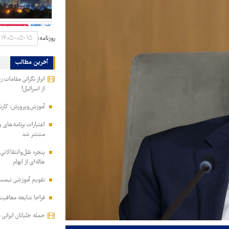
روزنامه:
آخرین مطالب
ابراز نگرانی مقامات 
از اسرائیل!
آموزش‌وپرورش: کارن
منتشر شد
پنجره نقل‌وانتقالاتی
هاله‌ای از ابهام
تقویم آموزشی نیمسا
فراجا شایعه معافیت 
حمله خلبانان ایرانی بدون GPS به پایگ