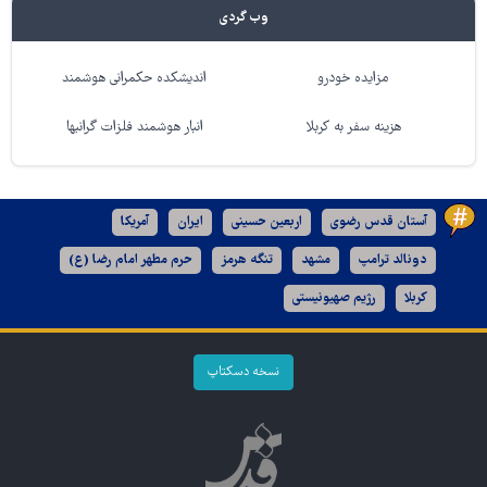
وب گردی
مزایده خودرو
اندیشکده حکمرانی هوشمند
هزینه سفر به کربلا
انبار هوشمند فلزات گرانبها
آستان قدس رضوی
اربعین حسینی
ایران
آمریکا
دونالد ترامپ
مشهد
تنگه هرمز
حرم مطهر امام رضا (ع)
کربلا
رژیم صهیونیستی
نسخه دسکتاپ