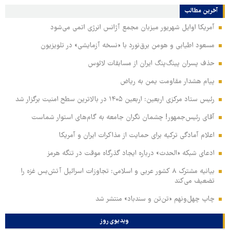
آخرین مطالب
آمریکا اوایل شهریور میزبان مجمع آژانس انرژی اتمی می‌شود
مسعود اطیابی و هومن برق‌نورد با «نسخه آزمایشی» در تلویزیون
حذف پسران پینگ‌پنگ ایران از مسابقات لائوس
پیام هشدار مقاومت یمن به ریاض
رئیس ستاد مرکزی اربعین: اربعین ۱۴۰۵ در بالاترین سطح امنیت برگزار شد
آقای رئیس‌جمهور! چشمان نگران جامعه به گام‌های استوار شماست
اعلام آمادگی ترکیه برای حمایت از مذاکرات ایران و آمریکا
ادعای شبکه «الحدث» درباره ایجاد گذرگاه موقت در تنگه هرمز
بیانیه مشترک ۸ کشور عربی و اسلامی: تجاوزات اسرائیل آتش‌بس غزه را
تضعیف می‌کند
چاپ چهل‌ونهم «تن‌تن و سندباد» منتشر شد
ویدیوی روز