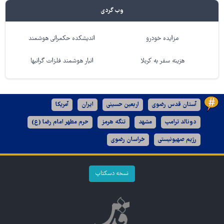
وب گردی
مزایده خودرو
اندیشکده حکمرانی هوشمند
هزینه سفر به کربلا
انبار هوشمند فلزات گرانبها
آستان قدس رضوی
اربعین حسینی
ایران
آمریکا
دونالد ترامپ
مشهد
تنگه هرمز
حرم مطهر امام رضا (ع)
رژیم صهیونیستی
خراسان رضوی
نسخه دسکتاپ