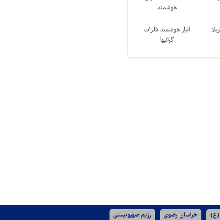
هوشمند
بلا
انبار هوشمند فلزات
گرانبها
(ع)
خراسان رضوی
رژیم صهیونیستی