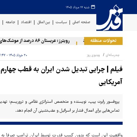
شنبه ۱۷ مرداد ۱۴۰۵
صفحه اصلی
سیاست
بین‌الملل
اقتصاد
جامعه
ف
تحولات منطقه
به مواضع مزدوران آل سعود
رویترز: عربستان ۸۶ درصد از موشک‌های پاتریوت خود را استفاده کرده است
چندرسانه‌ای
ویدیوی روز
۲۰ خرداد ۱۴۰۵ - ۱۴:۴۷
فیلم | چرایی تبدیل شدن ایران به قطب چهارم 
آمریکایی
پروفسور رابرت پیپ، نویسنده و متخصص استراتژی نظامی و تروریسم: تهدیدهای
تماس‌هایی برای اعمال فشار بر اسرائیل و عقب‌نشینی آن انجام دهد.
واقعیت این است که بدون کسب قدرت توسط ایران ترامپ صرفا به خا