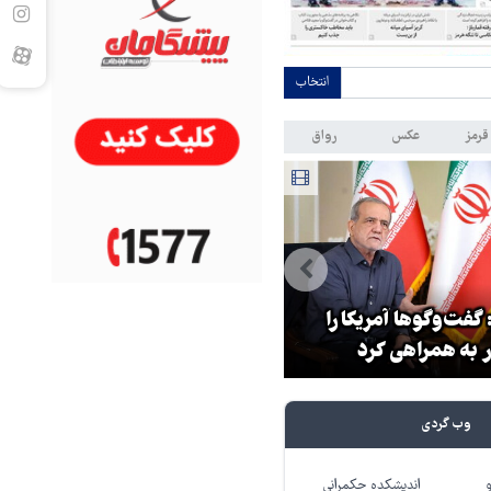
انتخاب
قرمز
عکس
رواق
بازدید استاندار خراسان رضوی ا
گفت‌وگوها آمریکا را
موسسه فرهنگی قدس در روز
 به همراهی کرد
خبرنگار
وب گردی
اندیشکده حکمرانی