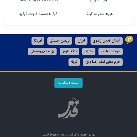
مزایده خودرو
اندیشکده حکمرانی هوشمند
هزینه سفر به کربلا
انبار هوشمند فلزات گرانبها
آستان قدس رضوی
ایران
اربعین حسینی
آمریکا
دونالد ترامپ
مشهد
تنگه هرمز
رژیم صهیونیستی
حرم مطهر امام رضا (ع)
کربلا
نسخه دسکتاپ
تمامی حقوق برای
قدس آنلاین
محفوظ است.