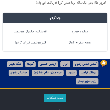
امروز طلا بخر، یک‌ساله پرداختش کن! (دریافت آنی وام)
وب گردی
مزایده خودرو
اندیشکده حکمرانی هوشمند
هزینه سفر به کربلا
انبار هوشمند فلزات گرانبها
آستان قدس رضوی
ایران
اربعین حسینی
آمریکا
تنگه هرمز
دونالد ترامپ
مشهد
حرم مطهر امام رضا (ع)
خراسان رضوی
رژیم صهیونیستی
نسخه دسکتاپ