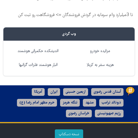
تا 3میلیارد وام سرمایه در گردش فروشندگان => فروشگاهت رو ثبت کن
وب گردی
مزایده خودرو
اندیشکده حکمرانی هوشمند
هزینه سفر به کربلا
انبار هوشمند فلزات گرانبها
آستان قدس رضوی
اربعین حسینی
ایران
آمریکا
دونالد ترامپ
مشهد
تنگه هرمز
حرم مطهر امام رضا (ع)
رژیم صهیونیستی
خراسان رضوی
نسخه دسکتاپ