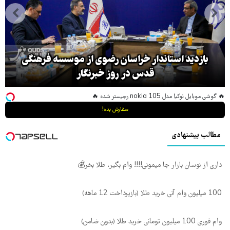
بازدید استاندار خراسان رضوی از موسسه فرهنگی
قدس در روز خبرنگار
🔥 گوشی موبایل نوکیا مدل nokia 105 رجیستر شده 🔥
سفارش بده!
مطالب پیشنهادی
داری از نوسان بازار جا میمونی!!!! وام بگیر، طلا بخر💰
100 میلیون وام آنی خرید طلا (بازپرداخت 12 ماهه)
وام فوری 100 میلیون تومانی خرید طلا (بدون ضامن)