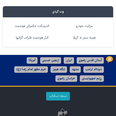
وب گردی
مزایده خودرو
اندیشکده حکمرانی هوشمند
هزینه سفر به کربلا
انبار هوشمند فلزات گرانبها
آستان قدس رضوی
ایران
اربعین حسینی
آمریکا
دونالد ترامپ
مشهد
تنگه هرمز
حرم مطهر امام رضا (ع)
رژیم صهیونیستی
خراسان رضوی
نسخه دسکتاپ