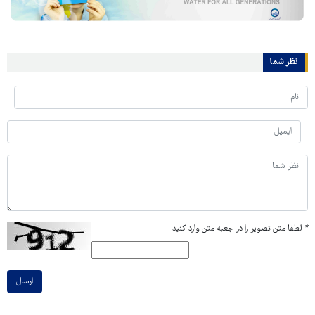
نظر شما
*
لطفا متن تصویر را در جعبه متن وارد کنید
ارسال