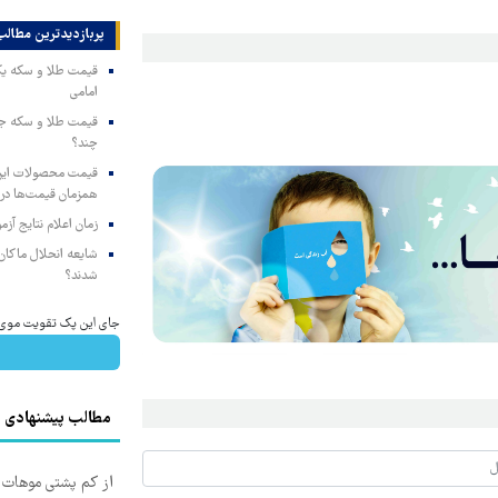
پربازدیدترین‌ مطالب
امامی
چند؟
همزمان قیمت‌ها در ب
زمان اعلام نتایج آ
شایعه انحلال ماکان‌ب
شدند؟
جای این پک تقویت موی جلب
مطالب پیشنهادی
از کم پشتی موهات خ