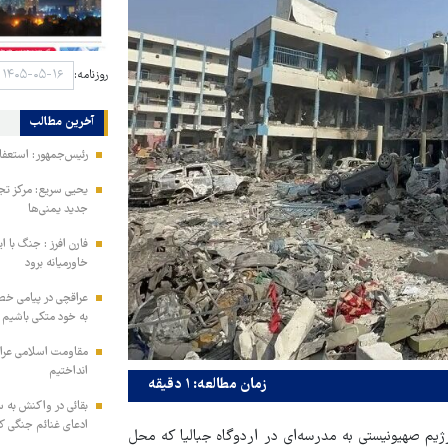
روزنامه:
آخرین مطالب
رئیس‌جمهور: استعفا
یحیی سریع: مرکز تج
جدید یمنی‌ها
فارن افرز : جنگ با ا
خاورمیانه برود
عراقچی در پیامی خط
به خود متکی باشیم و
مقاومت اسلامی عراق:
انداختیم
زمان مطالعه: ۱ دقیقه
بقائی در واکنش به س
ادعای غنائم جنگی کن
ژیم صهیونیستی به مدرسه‌ای در اردوگاه جبالیا که محل