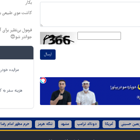
بکار
کاشت موی طبیعی بد
جوانتر شو😍
ارسال
مزایده خودرو
هزینه سفر به کر
ربعین حسینی
آمریکا
دونالد ترامپ
مشهد
تنگه هرمز
حرم مطهر امام رضا 