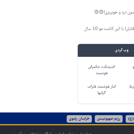
ون درد و خونریزی!😍😍
فرمول بی‌نظیر برای آقایان! با این کاشت مو 10 سال
وب گردی
اندیشکده حکمرانی
هوشمند
بلا
انبار هوشمند فلزات
گرانبها
(ع)
رژیم صهیونیستی
خراسان رضوی