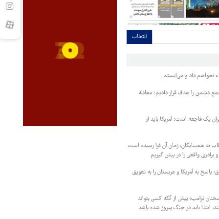
انتخاب
ء نخواهم داد و می‌ایستم
مع دشمن را هدف قرار دادیم؛ معادله
یران یک فاجعه است؛ آمریکا باید از
اب به همسایگان: زمان آن فرا رسیده است
 برادری واقعی را در پیش گیریم
 پاسخ به آمریکا و عربستان را به تعویق
خنان ترامپ: پیش از آنکه کسی بتواند
د، ابتدا باید در جنگ پیروز شده باشد