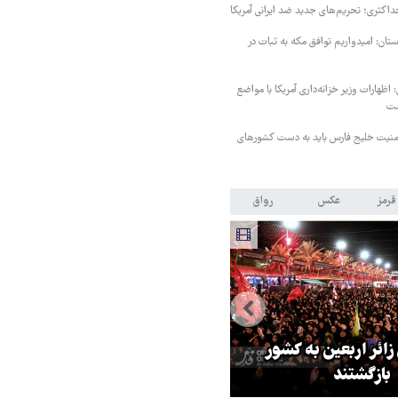
داکثری؛ تحریم‌های جدید ضد ایرانی آمریکا
ستان: امیدواریم توافق مکه به ثبات در
اظهارات وزیر خزانه‌داری آمریکا با مواضع
ست
منیت خلیج فارس باید به دست کشورهای
قرمز
عکس
رواق
 زائر اربعین به کشور
هماهنگی محور مقاومت، آمریکا ر
بازگشتند
در منطقه درمانده کرد