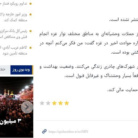
تداوم رویکرد فشار ح
وزیر امور خارجه پاک
نتشر نشده است.
منطقه کمک کند
رئیس‌کل بانک مرکزی: 
ز حملات وحشیانه‌ای به مناطق مختلف نوار غزه انجام
قبلی وی متناقض ا
اره حوادث اخیر در غزه گفت: من فکر می‌کنم آنچه در
کاظم غریب آبادی: ا
کشی بوده است.
منطقه تأمین شود
ر شهرک‌های چادری زندگی می‌کنند. وضعیت بهداشت و
ویدیوی روز
خط 
قعاً بسیار وحشتناک و غیرقابل قبول است.
 حمایت مالی کند.
را
ترامپ نماد فساد، اقتدارگرایی و
۳ میلیون
جنگ‌طلبی است!