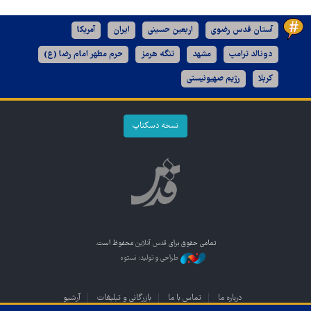
آستان قدس رضوی
اربعین حسینی
ایران
آمریکا
دونالد ترامپ
مشهد
تنگه هرمز
حرم مطهر امام رضا (ع)
کربلا
رژیم صهیونیستی
نسخه دسکتاپ
تمامی حقوق برای
قدس آنلاین
محفوظ است.
طراحی و تولید: نستوه
درباره ما
تماس با ما
بازرگانی و تبلیغات
آرشیو