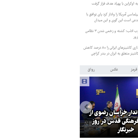
ه اوکراین با پهپاد هدف قرار گرفت
لماسی آمریکا را وادار کرد پای توافق با
مدعی است این گوی و این میدان
درگیری شدید در جنوب ادلب؛ کشته و زخمی شدن ۳ نظامی
زور
پاکستان هزینه انبارداری کانتینرهای ایرانی را ۸۰ درصد کاهش
قرمز
عکس
رواق
اندار خراسان رضوی از
بازگشایی تنگه هرمز منوط به
هنگی قدس در روز
پذیرش شروط ایران از سوی آمریک
خبرنگار
است