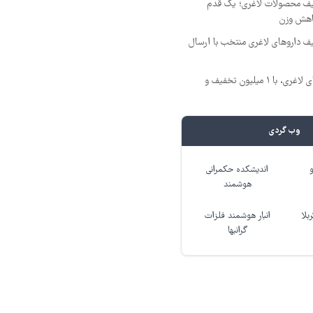
فیف محصولات لاغری؛ یک قدم
اهش وزن
یف داروهای لاغری منتخب با ارسال
بهترین قیمت داروهای لاغری، با ۱ میلیون تخفیف و
وب گردی
اندیشکده حکمرانی
هوشمند
بلا
انبار هوشمند فلزات
گرانبها