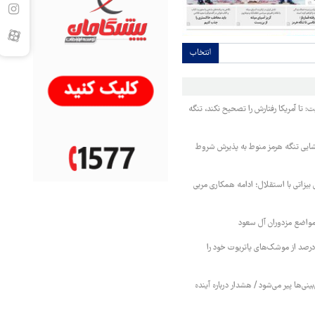
انتخاب
ت: تا آمریکا رفتارش را تصحیح نکند، تنگه
ایی تنگه هرمز منوط به پذیرش شروط
 بیزاتی با استقلال؛ ادامه همکاری مربی
واضع مزدوران آل سعود
یترز: عربستان ۸۶ درصد از موشک‌های پاتریوت خود را
بینی‌ها پیر می‌شود / هشدار درباره آینده