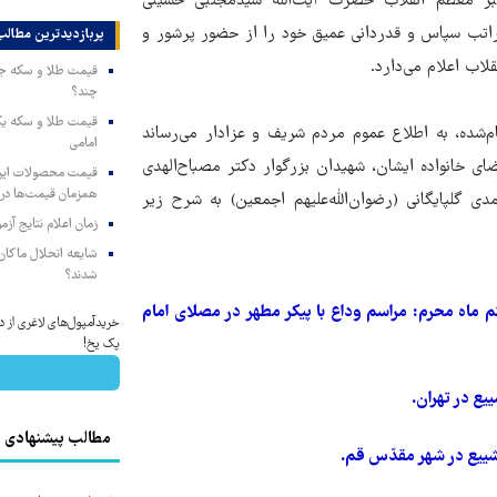
هبر معظم انقلاب حضرت آیت‌الله سیّدمجتبی حسینی
، مراتب سپاس و قدردانی عمیق خود را از حضور پرشور و
پربازدیدترین‌ مطالب
لاب اعلام می‌دارد.
چند؟
جام‌شده، به اطلاع عموم مردم شریف و عزادار می‌رساند
امامی
ی خانواده ایشان، شهیدان بزرگوار دکتر مصباح‌الهدی
همزمان قیمت‌ها در ب
دی گلپایگانی (رضوان‌الله‌علیهم اجمعین) به شرح زیر
زمان اعلام نتایج آ
شایعه انحلال ماکان‌ب
شدند؟
۱۴ مصادف با نوزدهم و بیستم ماه محرم: مراسم وداع با پیکر مطهر در مصلای امام
خریدآمپول‌های لاغری از دا
پک یخ!
مطالب پیشنهادی