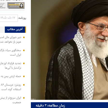
روزنامه:
آخرین مطالب
دبیر شورای عالی امنی
هرمز باز نخواهد شد
سخنگوی سپاه: بازگش
ایران است
تمدید قرارداد اوزجان
ترک‌تبار با آبی‌ها
حمله ارتش یمن به م
رو
استفاده کرده است
ایران سریع‌تر از پیش‌
جمعیت
زمان مطالعه: ۲ دقیقه