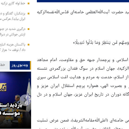
خط لوله گازی ترکیه ب
هد شهید حضرت آیت‌الله‌العظمی خامنه‌ای‌ قدّس‌الله‌نفسه‌الزکیه
پزشکیان: گفتگو و دیپ
ایران بیاید/ هرکس 
ارتش جولانی در دیرال
ِنْهُم مَّن یَنتَظِرُ وَمَا بَدَّلُوا تَبْدِیلًا»
داد / توقف ۱۰ هزار کانتینر متعلق به ایران در بندر کراچی
 اسلامی و پرچمدار جبهه حق و مقاومت، امام مجاهد
ویدیوی روز
خط 
ه‌الزکیه)، جهان اسلام در سوگ فقدان بزرگمردی نشسته
از اسلام، خدمت به مردم و هدایت امّت اسلامی سپری
 و بصیرت الهی، همواره پرچم استقلال ایران عزیز و
انه دوران در تاریخ ایران عزیز، جهان اسلام و در دل
بازدید است
کا
پزشکیان: گفت‌وگوها آمریکا را
موسسه فر
خامنه‌ای (اعلی‌الله‌مقامه‌الشریف)، ضمن عرض تسلیت
مجبور به همراهی کرد