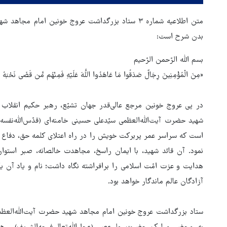
متن اطلاعیه شماره ۳ ستاد بزرگداشت عروج خونین امام مجا
بدن شرح است:
بسم الله الرّحمن الرّحیم
«مِنَ الْمُؤْمِنِینَ رِجَالٌ صَدَقُوا مَا عَاهَدُوا اللَّهَ عَلَیْهِ فَمِنْهُم مَّن قَضَی نَحْبَهُ وَم
در پی عروج خونین مرجع عالی‌قدر جهان تشیّع، رهبر حکیم انقلاب
شهید حضرت آیت‌الله‌العظمی سیّدعلی حسینی خامنه‌ای (قدّس‌الله‌نفس
است که سراسر عمر پربرکت خویش را در راه اعتلای کلمه حق، دفاع 
نمود. آن قائد شهید، با ایمان راسخ، مجاهدت خالصانه، صبر استوار
هدایت و عزت امّت اسلامی را برافراشته نگاه داشت؛ نام و یاد آن یگ
آزادگان عالم ماندگار خواهد بود.
بازگشایی تنگه هرمز منوط به
پذیرش شروط ایران از سوی آمری
ستاد بزرگداشت عروج خونین امام مجاهد شهید حضرت آیت‌الله‌العظمی 
است