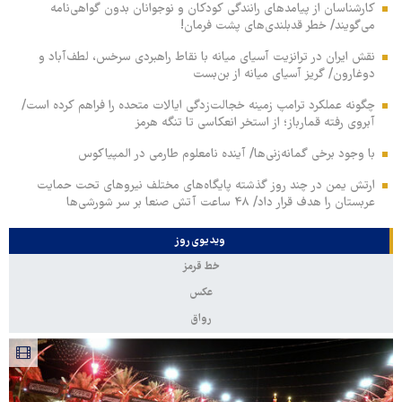
کارشناسان از پیامدهای رانندگی کودکان و نوجوانان بدون گواهی‌نامه
می‌گویند/ خطر قدبلندی‌های پشت فرمان!
نقش ایران در ترانزیت آسیای میانه با نقاط راهبردی سرخس، لطف‌آباد و
دوغارون/ گریز آسیای میانه از بن‌بست
چگونه عملکرد ترامپ زمینه خجالت‌زدگی ایالات متحده را فراهم کرده است/
آبروی رفته قمارباز؛ از استخر انعکاسی تا تنگه هرمز
با وجود برخی گمانه‌زنی‌ها/ آینده نامعلوم طارمی در المپیاکوس
ارتش یمن در چند روز گذشته پایگاه‌های مختلف نیروهای تحت حمایت
عربستان را هدف قرار داد/ ۴۸ ساعت آتش صنعا بر سر شورشی‌ها
ویدیوی روز
خط قرمز
عکس
رواق