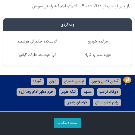
بازار پر از خریدار 207 شده !!! ماشینتو اینجا به راحتی بفروش
وب گردی
مزایده خودرو
اندیشکده حکمرانی هوشمند
هزینه سفر به کربلا
انبار هوشمند فلزات گرانبها
آستان قدس رضوی
اربعین حسینی
ایران
آمریکا
دونالد ترامپ
مشهد
تنگه هرمز
حرم مطهر امام رضا (ع)
رژیم صهیونیستی
خراسان رضوی
نسخه دسکتاپ